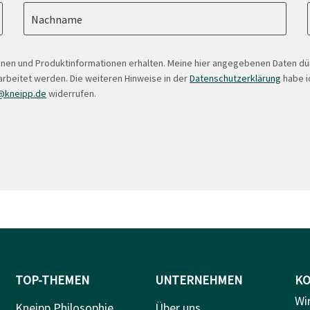
Nachname
onen und Produktinformationen erhalten. Meine hier angegebenen Daten d
arbeitet werden. Die weiteren Hinweise in der
Datenschutzerklärung
habe ic
@kneipp.de
widerrufen.
TOP-THEMEN
UNTERNEHMEN
KO
Wi
Kneipp Philosophie
Über uns