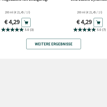
200 ml (€ 21,45 / 1 l)
200 ml (€ 21,45 / 1 l)
Aktueller Preis
Aktueller Pr
€ 4,29
€ 4,29
5.0
(3)
5.0
(7)
WEITERE ERGEBNISSE