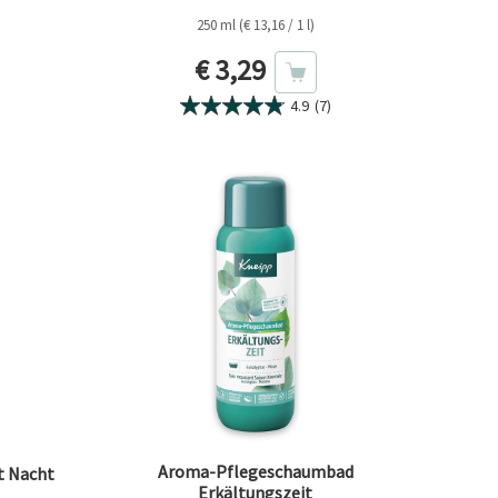
250 ml (€ 13,16 / 1 l)
eis
Aktueller Preis
€ 3,29
4.9
(7)
Aroma-Pflegeschaumbad
t Nacht
Erkältungszeit