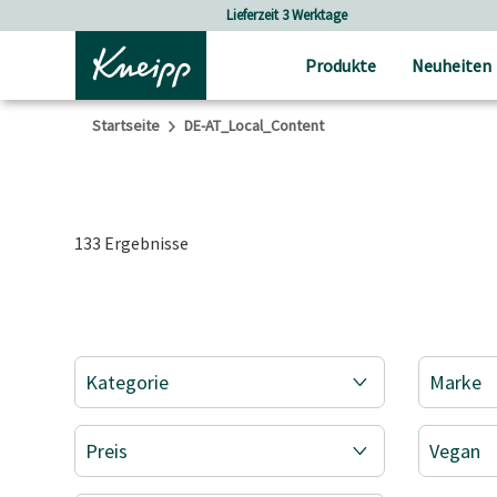
Skip to main content
Skip to footer content
Versandkostenfrei ab 30 € Bestellwert
Produkte
Neuheiten
Startseite
DE-AT_Local_Content
133 Ergebnisse
Kategorie
Marke
Preis
Vegan