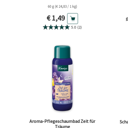
60 g (€ 24,83 / 1 kg)
Aktueller Preis
€ 1,49
V
€
5.0
(2)
Aroma-Pflegeschaumbad Zeit für
Sch
Träume