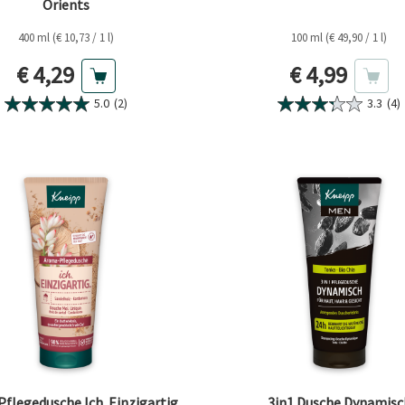
Orients
400 ml (€ 10,73 / 1 l)
100 ml (€ 49,90 / 1 l)
Aktueller Preis
Aktueller Pr
€ 4,29
€ 4,99
5.0
(2)
3.3
(4)
flegedusche Ich. Einzigartig.
3in1 Dusche Dynamisc