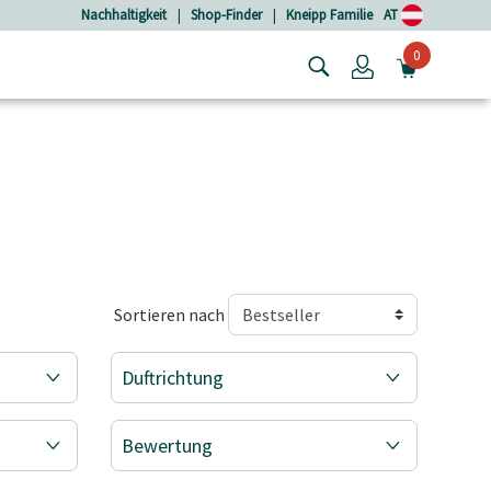
Nachhaltigkeit
|
Shop-Finder
|
Kneipp Familie
AT
0
Login
MINIW
Sortieren nach
Duftrichtung
Bewertung