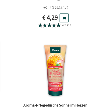
400 ml (€ 10,73 / 1 l)
eis
Aktueller Preis
€ 4,29
4.9
(18)
Aroma-Pflegedusche Sonne im Herzen