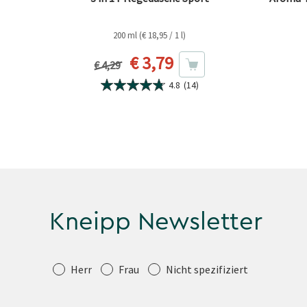
200 ml (€ 18,95 / 1 l)
Aktueller Preis
€ 3,79
Vorheriger Preis
€ 4,29
4.8
(14)
Kneipp Newsletter
Anrede
Herr
Frau
Nicht spezifiziert