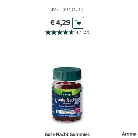
400 ml (€ 10,73 / 1 l)
Aktueller Preis
€ 4,29
4.7
(27)
Aroma-
Gute Nacht Gummies