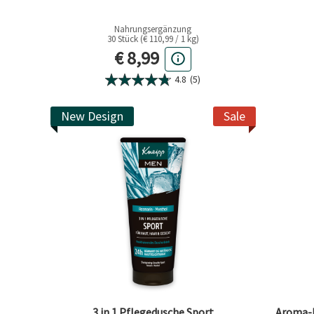
Nahrungsergänzung
30 Stück (€ 110,99 / 1 kg)
Aktueller Preis
€ 8,99
4.8
(5)
New Design
Sale
3 in 1 Pflegedusche Sport
Aroma-P