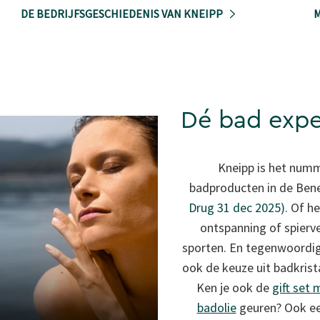
DE BEDRIJFSGESCHIEDENIS VAN KNEIPP
M
Dé bad expe
Kneipp is het numm
badproducten in de Bene
Drug 31 dec 2025)
. Of h
ontspanning of spierv
sporten. En tegenwoordig 
ook de keuze uit badkrist
Ken je ook de
gift set 
badolie
geuren? Ook ee