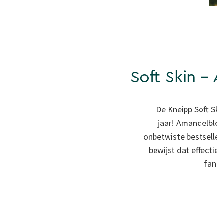
Soft Skin - 
De Kneipp Soft S
jaar! Amandelbl
onbetwiste bestselle
bewijst dat effecti
fan