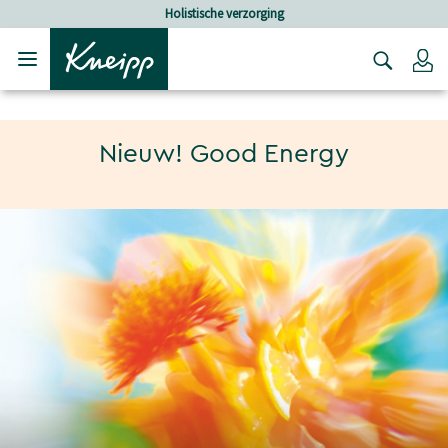
Verder gaan naar hoofdinhoud.
Verder gaan naar de footer
Holistische verzorging
Lo
Nieuw! Good Energy