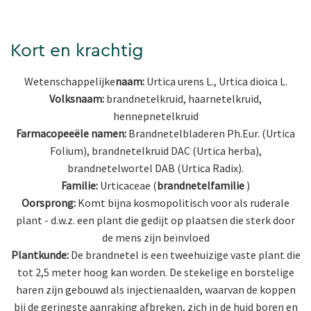
Kort en krachtig
Wetenschappelijke
naam:
Urtica urens L., Urtica dioica L.
Volksnaam:
brandnetelkruid, haarnetelkruid,
hennepnetelkruid
Farmacopeeële namen:
Brandnetelbladeren Ph.Eur. (Urtica
Folium), brandnetelkruid DAC (Urtica herba),
brandnetelwortel DAB (Urtica Radix).
Familie:
Urticaceae (
brandnetelfamilie
)
Oorsprong:
Komt bijna kosmopolitisch voor als ruderale
plant - d.w.z. een plant die gedijt op plaatsen die sterk door
de mens zijn beïnvloed
Plantkunde:
De brandnetel is een tweehuizige vaste plant die
tot 2,5 meter hoog kan worden. De stekelige en borstelige
haren zijn gebouwd als injectienaalden, waarvan de koppen
bij de geringste aanraking afbreken, zich in de huid boren en