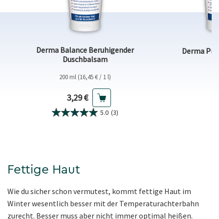
Derma Balance Beruhigender
Derma Pro
Duschbalsam
200 ml (16,45 € / 1 l)
Aktueller Preis
3,29 €
5.0
(3)
Fettige Haut
Wie du sicher schon vermutest, kommt fettige Haut im
Winter wesentlich besser mit der Temperaturachterbahn
zurecht. Besser muss aber nicht immer optimal heißen.