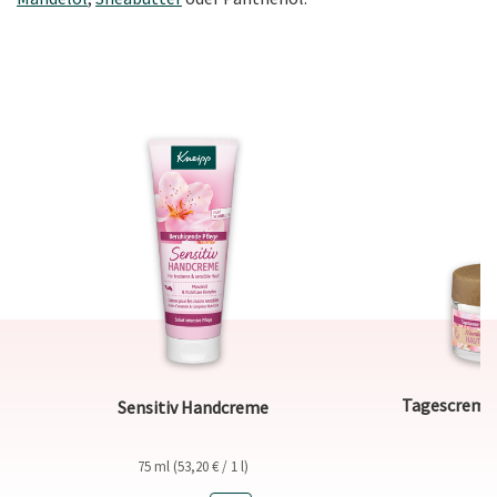
Tagescreme 
Sensitiv Handcreme
75 ml (53,20 € / 1 l)