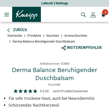
Skip to main content
Skip to footer content
Lieferzeit 2 Werktage
0
Login
ZURÜCK
Startseite
Produkte
Duschen
Aroma-Duschen
Derma Balance Beruhigender Duschbalsam
WEITEREMPFEHLEN
Artikelnummer:
919856
Derma Balance Beruhigender
Duschbalsam
Kosmetik
5 von 5 Sternen
5.0
(3)
Jetzt Produkt bewerten
5.0
von
Für sehr trockene Haut, auch bei Neurodermitis
5
Sternen,
Schützendes Nachtkerzenöl
Durchschnittswert