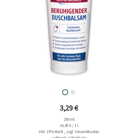
Aktueller Preis
3,29 €
200 ml
16,45 € / 1 l
Inkl. 19% MwSt., zzgl. Versandkosten
Lieferzeit: 2 Werktage