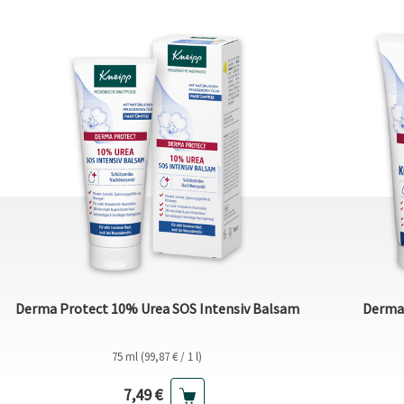
Derma Protect 10% Urea SOS Intensiv Balsam
Derma 
75 ml (99,87 € / 1 l)
Aktueller Preis
7,49 €