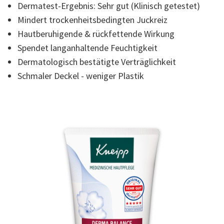
Dermatest-Ergebnis: Sehr gut (Klinisch getestet)
der
Bewertung.
Mindert trockenheitsbedingten Juckreiz
Read
3
Hautberuhigende & rückfettende Wirkung
Reviews.
Link
Spendet langanhaltende Feuchtigkeit
auf
Dermatologisch bestätigte Verträglichkeit
derselben
Seite.
Schmaler Deckel - weniger Plastik