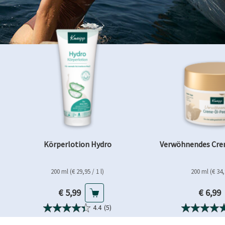
Körperlotion Hydro
Verwöhnendes Cre
200 ml (€ 29,95 / 1 l)
200 ml (€ 34,9
Aktueller Preis
Aktuell
€ 5,99
€ 6,99
4.4
(5)