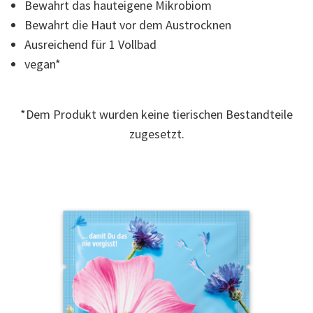
Sternen,
Bewahrt das hauteigene Mikrobiom
Durchschnittswert
Bewahrt die Haut vor dem Austrocknen
der
Bewertung.
Ausreichend für 1 Vollbad
Read
2
vegan*
Reviews.
Link
auf
derselben
*Dem Produkt wurden keine tierischen Bestandteile
Seite.
zugesetzt.