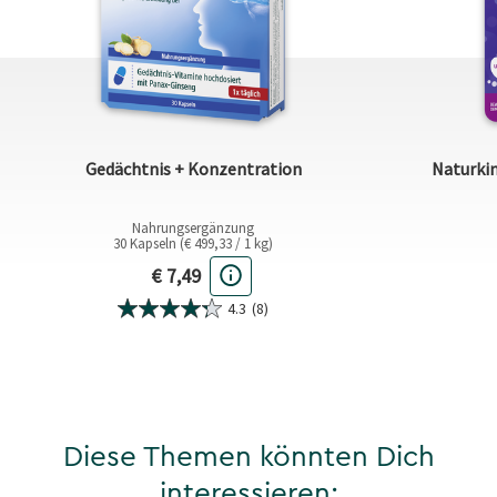
Gedächtnis + Konzentration
Naturki
Nahrungsergänzung
30 Kapseln (€ 499,33 / 1 kg)
Aktueller Preis
€ 7,49
4.3
(8)
Diese Themen könnten Dich
interessieren: