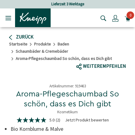
Skip to main content
Skip to footer content
ferzeit 3 Werktage
Versandkostenfrei
0
Login
ZURÜCK
Startseite
Produkte
Baden
Schaumbäder & Cremebäder
Aroma-Pflegeschaumbad So schön, dass es Dich gibt
WEITEREMPFEHLEN
Artikelnummer:
919463
Aroma-Pflegeschaumbad So
schön, dass es Dich gibt
Kosmetikum
5 von 5 Sternen
5.0
(2)
Jetzt Produkt bewerten
5.0
von
Bio Kornblume & Malve
5