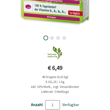
Aktueller Preis
€ 6,49
40 Dragees (0,02 kg)
€ 321,29 / 1 kg
Inkl. 10% MwSt., zzgl. Versandkosten
Lieferzeit: 3 Werktage
Anzahl
Verfügbar