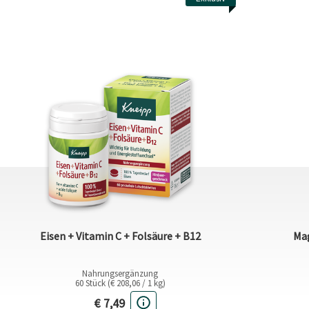
Eisen + Vitamin C + Folsäure + B12
Mag
Nahrungsergänzung
60 Stück (€ 208,06 / 1 kg)
Aktueller Preis
€ 7,49