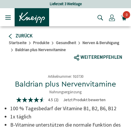
Skip to main content
Skip to footer content
Lieferzeit 3 Werktage
Versan
0
Login
ZURÜCK
Startseite
Produkte
Gesundheit
Nerven & Beruhigung
Baldrian plus Nervenvitamine
WEITEREMPFEHLEN
Artikelnummer:
910730
Baldrian plus Nervenvitamine
Nahrungsergänzung
5 von 5 Sternen
4.5
(2)
Jetzt Produkt bewerten
4.5
von
100 % Tagesbedarf der Vitamine B1, B2, B6, B12
5
Sternen,
1x täglich
Durchschnittswert
B-Vitamine unterstützen die normale Funktion des
der
Bewertung.