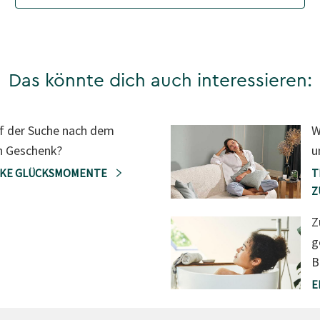
Das könnte dich auch interessieren:
uf der Suche nach dem
W
n Geschenk?
u
NKE GLÜCKSMOMENTE
T
Z
Z
g
B
E