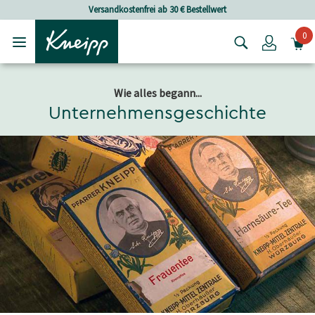
Skip to main content
Skip to footer content
Versandkostenfrei ab 30 € Bestellwert
0
Login
Wie alles begann...
Unternehmensgeschichte