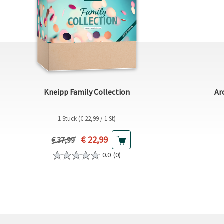
Kneipp Family Collection
Ar
1 Stück (€ 22,99 / 1 St)
Aktueller Preis
€ 22,99
Vorheriger Preis
€ 37,99
0.0
(0)