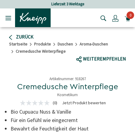
Skip to main content
Skip to footer content
Lieferzeit 3 Werktage
0
Login
ZURÜCK
Startseite
Produkte
Duschen
Aroma-Duschen
Cremedusche Winterpflege
WEITEREMPFEHLEN
Artikelnummer:
918267
Cremedusche Winterpflege
Kosmetikum
3,2 von 5 Sternen
(0)
Jetzt Produkt bewerten
Kein
Beurteilungswert
Bio Cupuacu Nuss & Vanille
Link
auf
Für ein Gefühl wie eingecremt
derselben
Bewahrt die Feuchtigkeit der Haut
Seite.