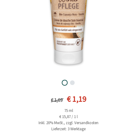
Vorheriger Preis
Aktueller Preis
€ 1,19
€ 1,69
75 ml
€ 15,87 / 1 l
Inkl. 20% MwSt., zzgl. Versandkosten
Lieferzeit: 3 Werktage