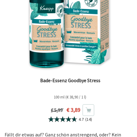
Bade-Essenz Goodbye Stress
100 ml (€ 38,90 / 1 l)
Aktueller Preis
€ 3,89
Vorheriger Preis
€ 5,99
4.7
(14)
Fällt dir etwas auf? Ganz schön anstrengend, oder? Kein