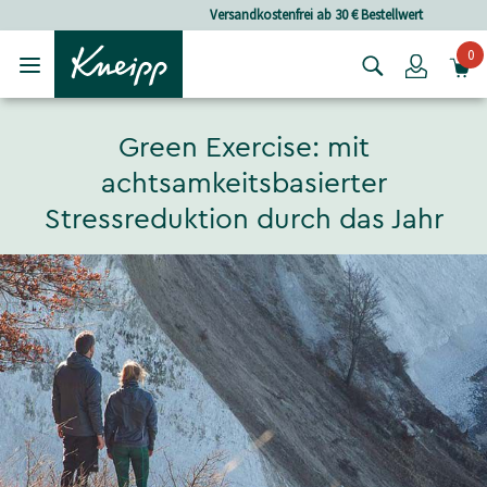
Skip to main content
Skip to footer content
Versandkostenfrei ab 30 € Bestellwert
0
Login
Green Exercise: mit
achtsamkeitsbasierter
Stressreduktion durch das Jahr