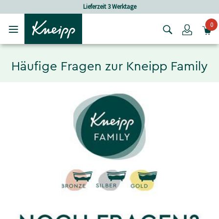
Skip to main content
Skip to footer content
Lieferzeit 3 Werktage
0
Login
Häufige Fragen zur Kneipp Family