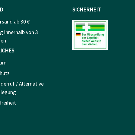
D
SICHERHEIT
rsand ab 30 €
g innerhalb von 3
gen
ICHES
sum
hutz
derruf / Alternative
ilegung
freiheit