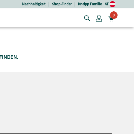
Nachhaltigkeit
|
Shop-Finder
|
Kneipp Familie
AT
0
Login
MINIW
FINDEN.