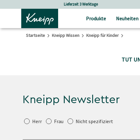
Skip to main content
Skip to footer content
Lieferzeit 3 Werktage
Produkte
Neuheiten
Startseite
Kneipp Wissen
Kneipp für Kinder
TUT UN
Kneipp Newsletter
Anrede
Herr
Frau
Nicht spezifiziert