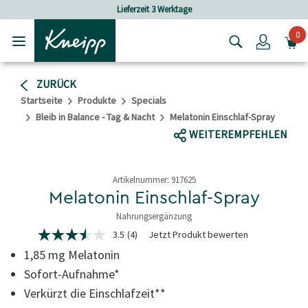
Skip to main content
Skip to footer content
eit 3 Werktage
Versandkostenfrei ab 
0
Login
ZURÜCK
Startseite
Produkte
Specials
Bleib in Balance - Tag & Nacht
Melatonin Einschlaf-Spray
WEITEREMPFEHLEN
Artikelnummer:
917625
Melatonin Einschlaf-Spray
Nahrungsergänzung
3,9 von 5 Sternen
3.5
(4)
Jetzt Produkt bewerten
3.5
von
1,85 mg Melatonin
5
Sternen,
Sofort-Aufnahme*
Durchschnittswert
Verkürzt die Einschlafzeit**
der
Bewertung.