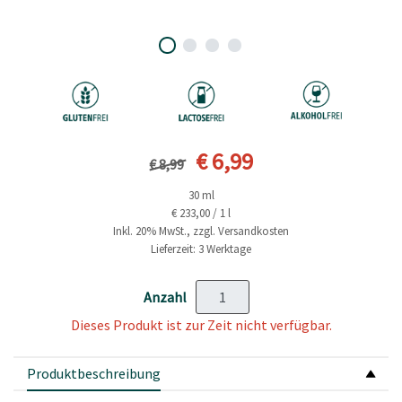
Vorheriger Preis
Aktueller Preis
€ 6,99
€ 8,99
30 ml
€ 233,00 / 1 l
Inkl. 20% MwSt., zzgl. Versandkosten
Lieferzeit: 3 Werktage
Anzahl
Dieses Produkt ist zur Zeit nicht verfügbar.
Produktbeschreibung