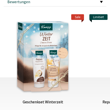
Bewertungen
Sale
Limitiert
Geschenkset Winterzeit
Repa