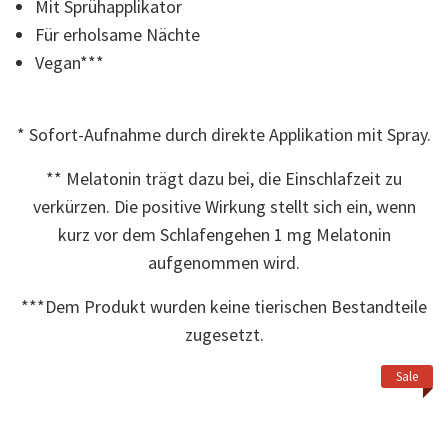
Mit Sprühapplikator
Read
4
Für erholsame Nächte
Reviews.
Link
Vegan***
auf
derselben
Seite.
* Sofort-Aufnahme durch direkte Applikation mit Spray.
** Melatonin trägt dazu bei, die Einschlafzeit zu
verkürzen. Die positive Wirkung stellt sich ein, wenn
kurz vor dem Schlafengehen 1 mg Melatonin
aufgenommen wird.
***Dem Produkt wurden keine tierischen Bestandteile
zugesetzt.
Sale