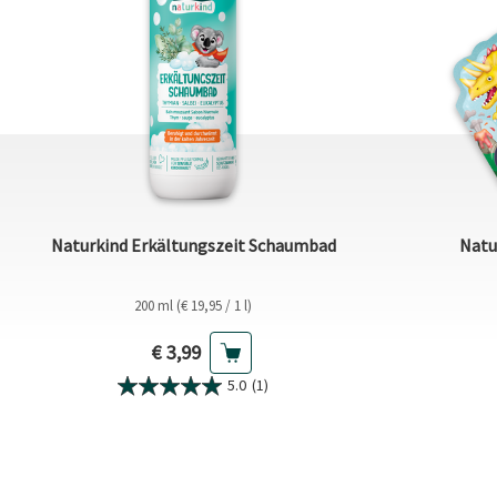
Naturkind Erkältungszeit Schaumbad
Natu
200 ml (€ 19,95 / 1 l)
Aktueller Preis
€ 3,99
5.0
(1)