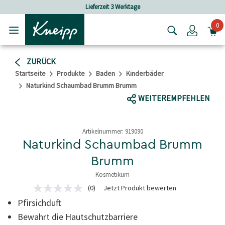
Skip to main content
Skip to footer content
eit 3 Werktage
Versandkostenfrei ab 
0
Login
ZURÜCK
Startseite
Produkte
Baden
Kinderbäder
Naturkind Schaumbad Brumm Brumm
WEITEREMPFEHLEN
Artikelnummer:
919090
Naturkind Schaumbad Brumm
Brumm
Kosmetikum
4,7 von 5 Sternen
(0)
Jetzt Produkt bewerten
Kein
Beurteilungswert
Pfirsichduft
Link
auf
Bewahrt die Hautschutzbarriere
derselben