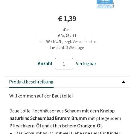
Aktueller Preis
€ 1,39
40 ml
€ 34,75 / 1 l
Inkl. 20% MwSt., zzgl. Versandkosten
Lieferzeit: 3 Werktage
Anzahl
Verfügbar
Produktbeschreibung
Willkommen auf der Baustelle!
Baue tolle Hochhäuser aus Schaum mit dem
Kneipp
naturkind Schaumbad Brumm Brumm
mit pflegendem
Pfirsichkern-Öl
und ätherischem
Orangen-Öl.
Das Schaumbad ist mit viel Liebe speziell für Kinder