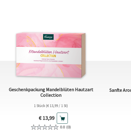
Geschenkpackung Mandelblüten Hautzart
Sanfte Aro
Collection
1 Stück (€ 13,99 / 1 St)
Aktueller Preis
€ 13,99
0.0
(0)