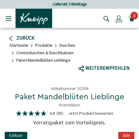
Skip to main content
Skip to footer content
Lieferzeit 3 Werktage
0
Login
ZURÜCK
Startseite
Produkte
Duschen
Cremeduschen & Duschbalsam
Paket Mandelblüten Lieblinge
WEITEREMPFEHLEN
Artikelnummer:
912936
Paket Mandelblüten Lieblinge
Kosmetikum
3,9 von 5 Sternen
4.8
(95)
Jetzt Produkt bewerten
4.8
von
Vorratspaket zum Vorteilspreis.
5
Sternen,
Durchschnittswert
Exklusiv
Sale