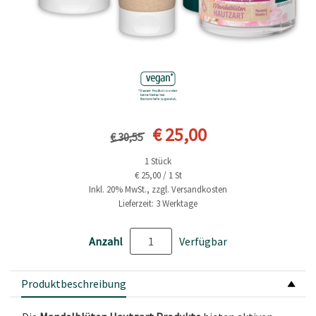
Vorheriger Preis
Aktueller Preis
€ 25,00
€ 30,55
1 Stück
€ 25,00 / 1 St
Inkl. 20% MwSt., zzgl. Versandkosten
Lieferzeit: 3 Werktage
Anzahl
Verfügbar
Produktbeschreibung