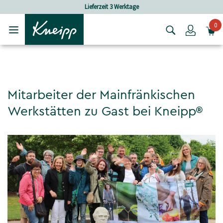
Skip to main content
Skip to footer content
Lieferzeit 3 Werktage
Versandkos
0
Login
Mitarbeiter der Mainfränkischen
Werkstätten zu Gast bei Kneipp®