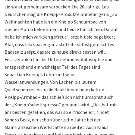
sie sonst gemeinsam verpacken. Die 20-jährige Lea
Deutscher mag die Kneipp-Produkte ohnehin gern: „Zu
Weihnachten habe ich ein Kneipp Schaumbad von
meiner Mama bekommen und heute bin ich hier. Darauf
habe ich mich wirklich gefreut“, erzählt sie begeistert.
Klar, dass Lea später ganz stolz ihr selbstgemischtes
Badesalz zeigt, das sie zuhause direkt testen will.
Fest verankert in der Unternehmensphilosophie und
entsprechend ein wichtiger Teil des Tages sind
Sebastian Kneipps Lehre und seine
Wasseranwendungen. Von Lachen bis lautem
Quietschen reichten die Reaktionen beim kalten
Kneipp-Armbad – das schließlich nicht umsonst auch
der „Kneipp’sche Espresso“ genannt wird. „Das hat mir
am besten gefallen, das war so erfrischend“, findet
Sandro Beck, der schon über zehn Jahre bei den
Mainfränkischen Werkstätten arbeitet. Auch Klaus
Franz ist begeistert und hält es gleich richtig lang im