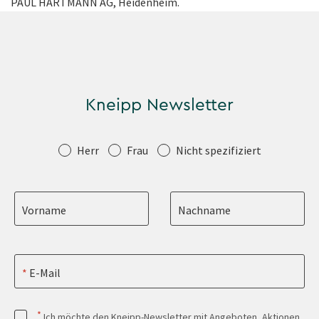
PAUL HARTMANN AG, Heidenheim.
Kneipp Newsletter
Anrede
Herr
Frau
Nicht spezifiziert
Vorname
Nachname
E-Mail
*
Ich möchte den Kneipp-Newsletter mit Angeboten, Aktionen