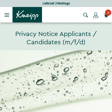
Skip to main content
Skip to footer content
Lieferzeit 3 Werktage
0
Login
Privacy Notice Applicants /
Candidates (m/f/d)