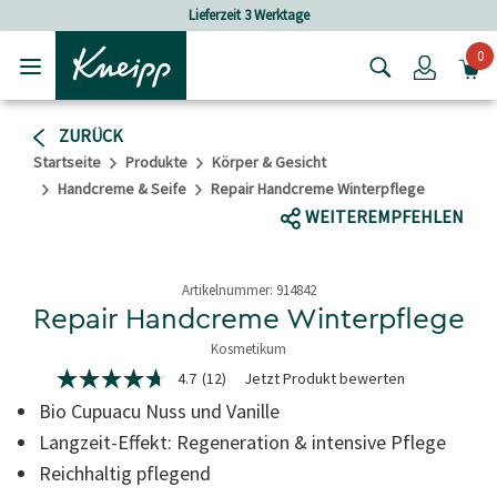
Skip to main content
Skip to footer content
Lieferzeit 3 Werktage
Versan
0
Login
ZURÜCK
Startseite
Produkte
Körper & Gesicht
Handcreme & Seife
Repair Handcreme Winterpflege
WEITEREMPFEHLEN
Artikelnummer:
914842
Repair Handcreme Winterpflege
Kosmetikum
4,7 von 5 Sternen
4.7
(12)
Jetzt Produkt bewerten
4.7
von
Bio Cupuacu Nuss und Vanille
5
Sternen,
Langzeit-Effekt: Regeneration & intensive Pflege
Durchschnittswert
Reichhaltig pflegend
der
Bewertung.