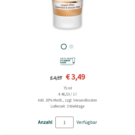
Vorheriger Preis
Aktueller Preis
€ 3,49
€ 4,29
75 ml
€ 46,53 / 1 l
Inkl. 20% MwSt., zzgl. Versandkosten
Lieferzeit: 3 Werktage
Anzahl
Verfügbar