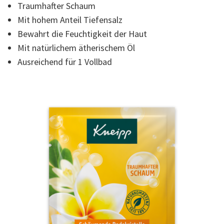
Traumhafter Schaum
der
Bewertung.
Mit hohem Anteil Tiefensalz
Read
10
Bewahrt die Feuchtigkeit der Haut
Reviews.
Link
Mit natürlichem ätherischem Öl
auf
Ausreichend für 1 Vollbad
derselben
Seite.