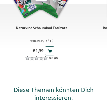
Naturkind Schaumbad Tatütata
Ba
40 ml (€ 34,75 / 1 l)
Aktueller Preis
€ 1,39
0.0
(0)
Diese Themen könnten Dich
interessieren: