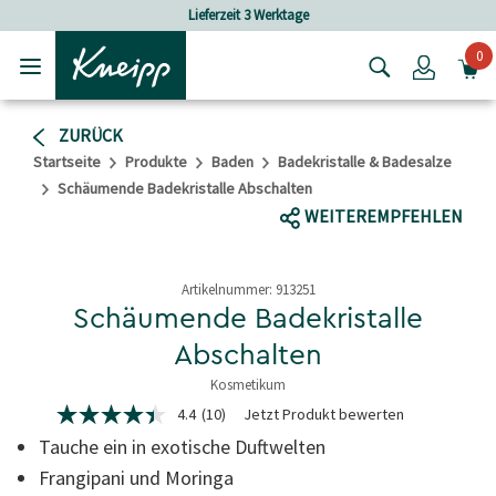
Skip to main content
Skip to footer content
eit 3 Werktage
Versandkostenfrei ab 
0
Login
ZURÜCK
Startseite
Produkte
Baden
Badekristalle & Badesalze
Schäumende Badekristalle Abschalten
WEITEREMPFEHLEN
Artikelnummer:
913251
Schäumende Badekristalle
Abschalten
Kosmetikum
4 von 5 Sternen
4.4
(10)
Jetzt Produkt bewerten
4.4
von
Tauche ein in exotische Duftwelten
5
Sternen,
Frangipani und Moringa
Durchschnittswert