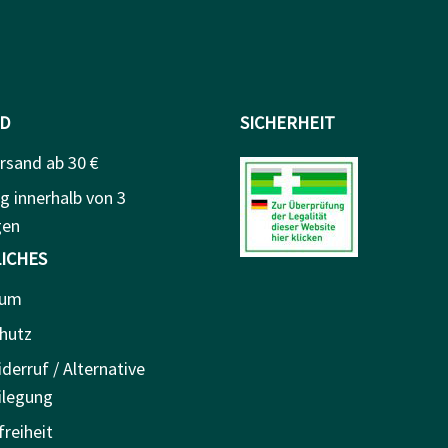
D
SICHERHEIT
rsand ab 30 €
g innerhalb von 3
gen
ICHES
sum
hutz
derruf / Alternative
ilegung
freiheit