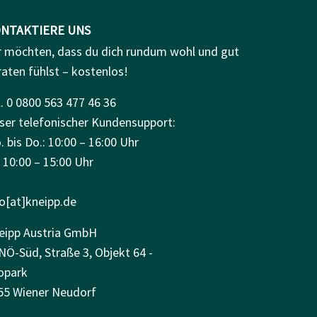
NTAKTIERE UNS
r möchten, dass du dich rundum wohl und gut
raten fühlst – kostenlos!
. 0 0800 563 477 46 36
ser telefonischer Kundensupport:
 bis Do.: 10:00 – 16:00 Uhr
: 10:00 – 15:00 Uhr
fo[at]kneipp.de
eipp Austria GmbH
NÖ-Süd, Straße 3, Objekt 64 -
opark
55 Wiener Neudorf