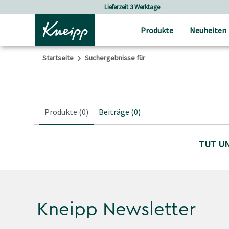
Skip to main content
Skip to footer content
Lieferzeit 3 Werktage
Produkte
Neuheiten
Startseite
Suchergebnisse für
Produkte
(0)
Beiträge
(0)
TUT UN
Kneipp Newsletter