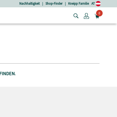
Nachhaltigkeit
|
Shop-Finder
|
Kneipp Familie
AT
0
Login
MINIW
FINDEN.