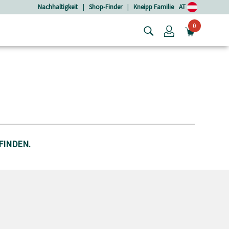
Nachhaltigkeit
|
Shop-Finder
|
Kneipp Familie
AT
0
Login
MINIW
FINDEN.