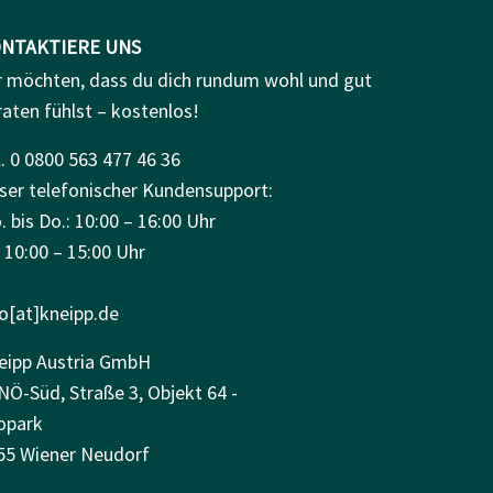
NTAKTIERE UNS
r möchten, dass du dich rundum wohl und gut
raten fühlst – kostenlos!
. 0 0800 563 477 46 36
ser telefonischer Kundensupport:
 bis Do.: 10:00 – 16:00 Uhr
: 10:00 – 15:00 Uhr
fo[at]kneipp.de
eipp Austria GmbH
NÖ-Süd, Straße 3, Objekt 64 -
opark
55 Wiener Neudorf