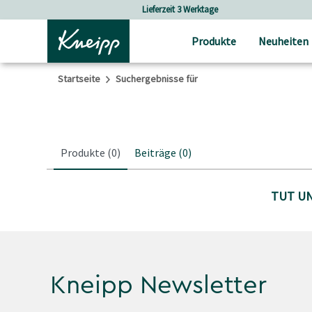
Skip to main content
Skip to footer content
Lieferzeit 3 Werktage
Produkte
Neuheiten
Startseite
Suchergebnisse für
Produkte
(0)
Beiträge
(0)
TUT UN
Kneipp Newsletter