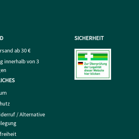
D
SICHERHEIT
rsand ab 30 €
g innerhalb von 3
gen
ICHES
sum
hutz
derruf / Alternative
ilegung
freiheit