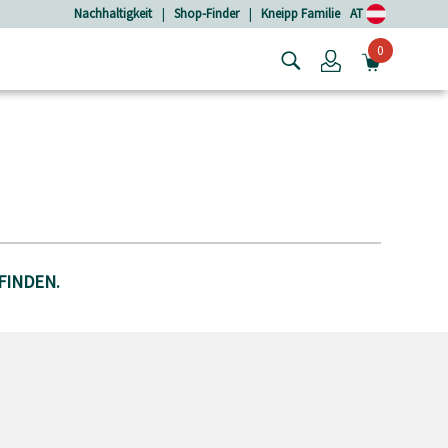
Nachhaltigkeit
|
Shop-Finder
|
Kneipp Familie
AT
0
Login
MINIW
FINDEN.