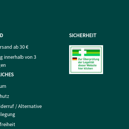
D
SICHERHEIT
rsand ab 30 €
g innerhalb von 3
gen
ICHES
sum
hutz
derruf / Alternative
ilegung
freiheit