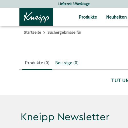
Skip to main content
Skip to footer content
Lieferzeit 3 Werktage
Produkte
Neuheiten
Startseite
Suchergebnisse für
Produkte
(0)
Beiträge
(0)
TUT UN
Kneipp Newsletter