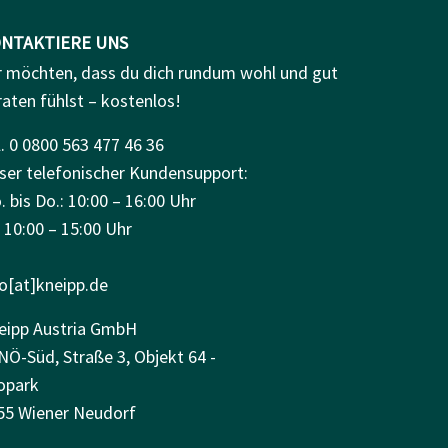
NTAKTIERE UNS
r möchten, dass du dich rundum wohl und gut
raten fühlst – kostenlos!
. 0 0800 563 477 46 36
ser telefonischer Kundensupport:
 bis Do.: 10:00 – 16:00 Uhr
: 10:00 – 15:00 Uhr
fo[at]kneipp.de
eipp Austria GmbH
NÖ-Süd, Straße 3, Objekt 64 -
opark
55 Wiener Neudorf