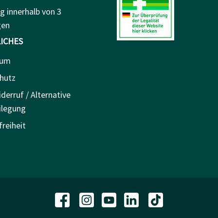
g innerhalb von 3
gen
ICHES
sum
hutz
derruf / Alternative
ilegung
freiheit