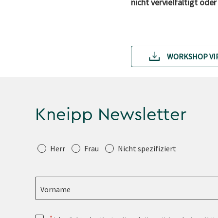
nicht vervielfältigt od
WORKSHOP VI
Kneipp Newsletter
Anrede
Herr
Frau
Nicht spezifiziert
Vorname