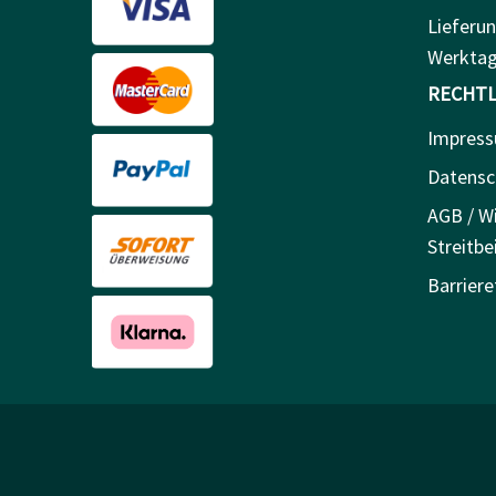
Lieferun
Werkta
RECHTL
Impres
Datensc
AGB / Wi
Streitbe
Barriere