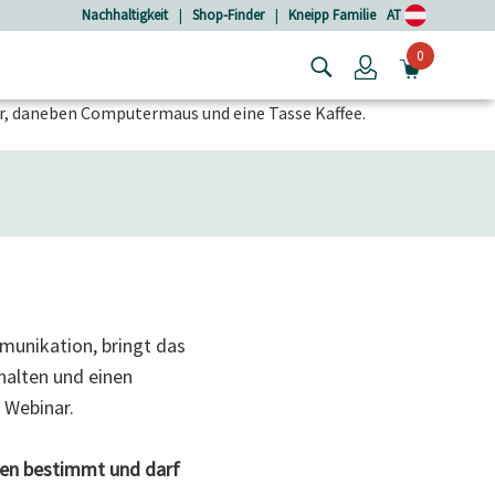
Nachhaltigkeit
|
Shop-Finder
|
Kneipp Familie
AT
0
Login
MINIW
unikation, bringt das
halten und einen
 Webinar.
oren bestimmt und darf