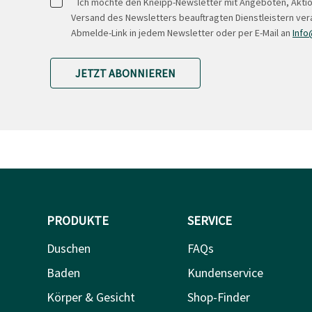
*
Ich möchte den Kneipp-Newsletter mit Angeboten, Akti
Versand des Newsletters beauftragten Dienstleistern ver
Abmelde-Link in jedem Newsletter oder per E-Mail an
Info
JETZT ABONNIEREN
PRODUKTE
SERVICE
Duschen
FAQs
Baden
Kundenservice
Körper & Gesicht
Shop-Finder