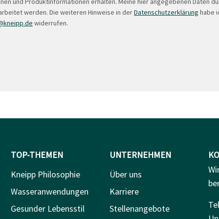
onen und Produktinformationen erhalten. Meine hier angegebenen Daten d
arbeitet werden. Die weiteren Hinweise in der
Datenschutzerklärung
habe ic
@kneipp.de
widerrufen.
TOP-THEMEN
UNTERNEHMEN
KO
Wi
Kneipp Philosophie
Über uns
be
Wasseranwendungen
Karriere
Tel
Gesunder Lebensstil
Stellenangebote
Un