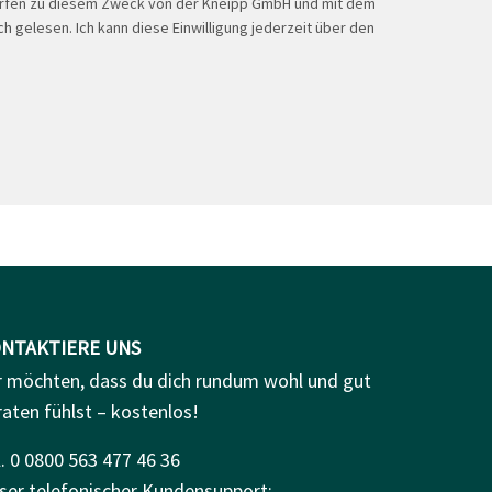
ürfen zu diesem Zweck von der Kneipp GmbH und mit dem
h gelesen. Ich kann diese Einwilligung jederzeit über den
NTAKTIERE UNS
r möchten, dass du dich rundum wohl und gut
raten fühlst – kostenlos!
. 0 0800 563 477 46 36
ser telefonischer Kundensupport: