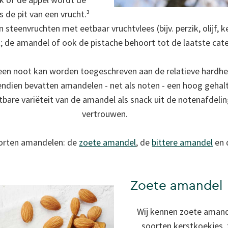
 de pit van een vrucht.³
steenvruchten met eetbaar vruchtvlees (bijv. perzik, olijf, 
t; de amandel of ook de pistache behoort tot de laatste cat
een noot kan worden toegeschreven aan de relatieve hardhei
endien bevatten amandelen - net als noten - een hoog gehal
are variëteit van de amandel als snack uit de notenafdeli
vertrouwen.
soorten amandelen: de
zoete amandel
, de
bittere amandel
en 
Zoete amandel
Wij kennen zoete amande
soorten kerstkoekjes, 