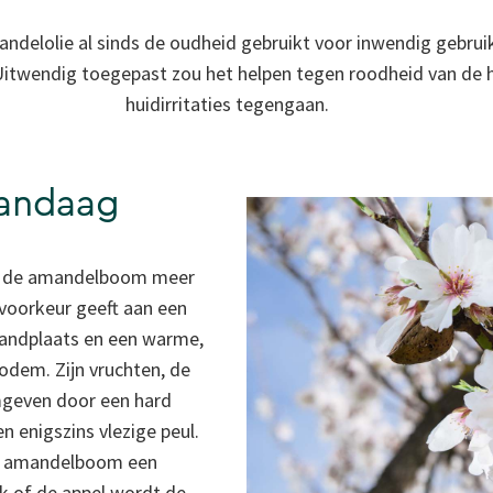
delolie al sinds de oudheid gebruikt voor inwendig gebrui
wendig toegepast zou het helpen tegen roodheid van de hu
huidirritaties tegengaan.
vandaag
is de amandelboom meer
 voorkeur geeft aan een
tandplaats en een warme,
odem. Zijn vruchten, de
mgeven door een hard
n enigszins vlezige peul.
de amandelboom een
k of de appel wordt de