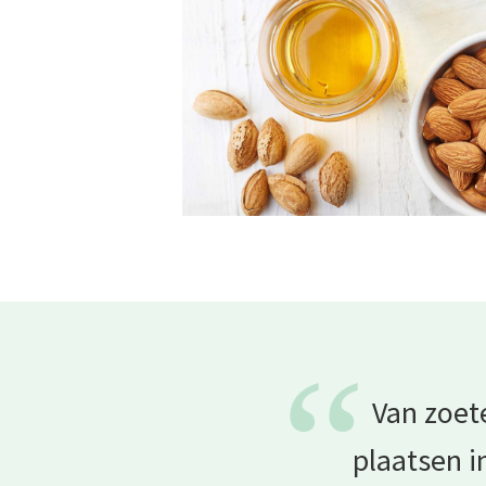
“
Van zoet
plaatsen i