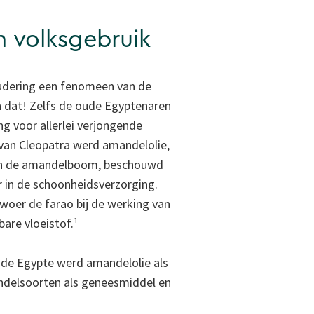
n volksgebruik
oudering een fenomeen van de
n dat! Zelfs de oude Egyptenaren
ng voor allerlei verjongende
 van Cleopatra werd amandelolie,
van de amandelboom, beschouwd
er in de schoonheidsverzorging.
woer de farao bij de werking van
bare vloeistof.¹
oude Egypte werd amandelolie als
delsoorten als geneesmiddel en