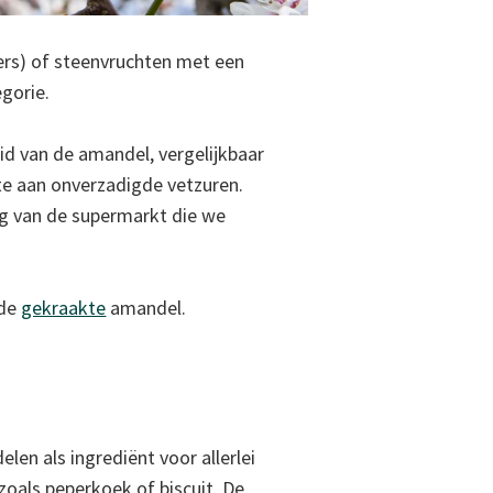
kers) of steenvruchten met een
egorie.
d van de amandel, vergelijkbaar
te aan onverzadigde vetzuren.
ng van de supermarkt die we
de
gekraakte
amandel.
len als ingrediënt voor allerlei
zoals peperkoek of biscuit. De