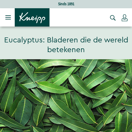
Verder gaan naar hoofdinhoud.
Verder gaan naar de footer
Holistische verzorging
Lo
Eucalyptus: Bladeren die de wereld
betekenen