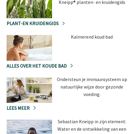
Kneipp® planten- en kruidengids
PLANT-EN KRUIDENGIDS
Kalmerend koud bad
ALLES OVER HET KOUDE BAD
Ondersteun je immuunsysteem op
natuurlijke wijze door gezonde
voeding.
LEES MEER
Sebastian Kneipp in zijn element:
Water en de ontwikkeling van een