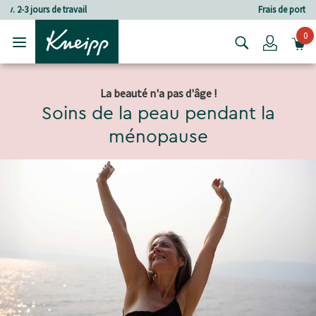
Passer au contenu principal
Passer au contenu du pied de page
Frais de port à partir de CHF 80.‒
0
Login
La beauté n'a pas d'âge !
Soins de la peau pendant la
ménopause