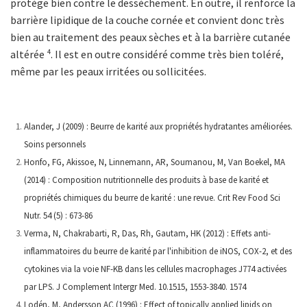
protège bien contre le dessèchement. En outre, il renforce la
barrière lipidique de la couche cornée et convient donc très
bien au traitement des peaux sèches et à la barrière cutanée
altérée ⁴. Il est en outre considéré comme très bien toléré,
même par les peaux irritées ou sollicitées.
Alander, J (2009) : Beurre de karité aux propriétés hydratantes améliorées.
Soins personnels
Honfo, FG, Akissoe, N, Linnemann, AR, Soumanou, M, Van Boekel, MA
(2014) : Composition nutritionnelle des produits à base de karité et
propriétés chimiques du beurre de karité : une revue. Crit Rev Food Sci
Nutr. 54 (5) : 673-86
Verma, N, Chakrabarti, R, Das, Rh, Gautam, HK (2012) : Effets anti-
inflammatoires du beurre de karité par l'inhibition de iNOS, COX-2, et des
cytokines via la voie NF-KB dans les cellules macrophages J774 activées
par LPS. J Complement Intergr Med. 10.1515, 1553-3840. 1574
Lodén, M, Andersson AC (1996) : Effect of topically applied lipids on