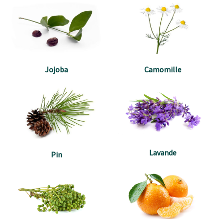
Jojoba
Camomille
Lavande
Pin