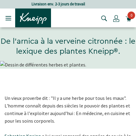
Passer au contenu principal
Passer au contenu du pied de page
Frais de port à partir de CHF 80.‒
0
Login
De l'arnica à la verveine citronnée : le
lexique des plantes Kneipp®.
Un vieux proverbe dit : "Il y a une herbe pour tous les maux".
L'homme connaît depuis des siècles le pouvoir des plantes et
continue à l'exploiter aujourd'hui : En médecine, en cuisine et
pour les soins corporels.