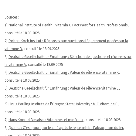
Sources :
1)
National Institute of Health : Vitamin C Factsheet for Health Professionals
,
consulté le 18.09.2025
2)
Robert Koch Institut : Réponses aux questions fréquemment posées sur la
vitamine D
, consulté le 18.09.2025
3)
Deutsche Gesellschaft für Ernährung : Sélection de questions et réponses sur
la vitamine A
, consulté le 18.09.2025
4)
Deutsche Gesellschaft für Ernährung : Valeur de référence vitamine K
,
consulté le 18.09.2025
5)
Deutsche Gesellschaft für Ernährung : Valeur de référence vitamine E
,
consulté le 18.09.2025
6)
Linus Pauling Institute de l'Oregon State University : MIC Vitamine E
,
consulté le 18.08.2025
7)
Hans Konrad Biesalski : Vitamines et minéraux
, consulté le 18.09.2025
8)
Quarks : C'est pourquoi le café après le repas inhibe l'absorption du fer
,
consulté le 18.09.2025