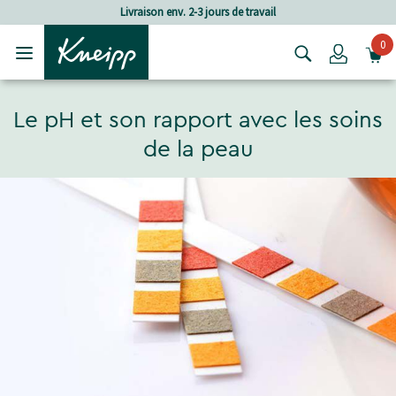
Passer au contenu principal
Passer au contenu du pied de page
Frais de port à partir de CHF 80.‒
0
Login
Le pH et son rapport avec les soins
de la peau