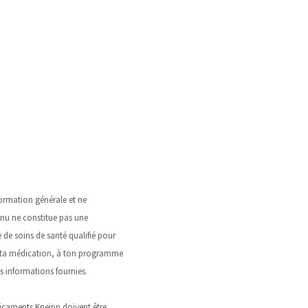
nformation générale et ne
enu ne constitue pas une
 de soins de santé qualifié pour
 à ta médication, à ton programme
s informations fournies.
dicaments Kneipp doivent être