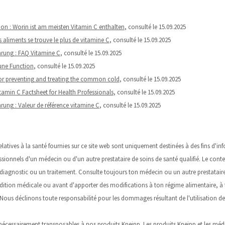
tion : Worin ist am meisten Vitamin C enthalten
, consulté le 15.09.2025
aliments se trouve le plus de vitamine C
, consulté le 15.09.2025
hrung : FAQ Vitamine C
, consulté le 15.09.2025
une Function
, consulté le 15.09.2025
or preventing and treating the common cold
, consulté le 15.09.2025
Vitamin C Factsheet for Health Professionals
, consulté le 15.09.2025
rung : Valeur de référence vitamine C
, consulté le 15.09.2025
elatives à la santé fournies sur ce site web sont uniquement destinées à des fins d'i
ssionnels d'un médecin ou d'un autre prestataire de soins de santé qualifié. Le cont
 diagnostic ou un traitement. Consulte toujours ton médecin ou un autre prestataire
ndition médicale ou avant d'apporter des modifications à ton régime alimentaire,
Nous déclinons toute responsabilité pour les dommages résultant de l'utilisation de
 nécessairement transposables à nos produits Kneipp. Les produits Kneipp et les mé