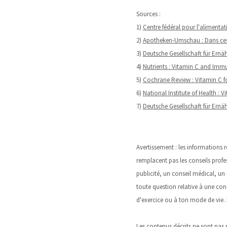
Sources :
1)
Centre fédéral pour l'alimenta
2)
Apotheken-Umschau : Dans ces 
3)
Deutsche Gesellschaft für Ernä
4)
Nutrients : Vitamin C and Imm
5)
Cochrane Review : Vitamin C f
6)
National Institute of Health : 
7)
Deutsche Gesellschaft für Ernäh
Avertissement : les informations r
remplacent pas les conseils profe
publicité, un conseil médical, un
toute question relative à une co
d'exercice ou à ton mode de vie. 
Les contenus décrits ne sont pas