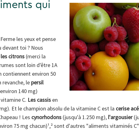
liments qui
? Ferme les yeux et pense
u devant toi ? Nous
u
les citrons
(merci la
agrumes sont loin d'être 1A
en contiennent environ 50
n revanche, le
persil
environ 140 mg)
e vitamine C.
Les cassis
en
mg). Et le champion absolu de la vitamine C est la
cerise acé
Chapeau ! Les
cynorhodons
(jusqu'à 1.250 mg),
l'argousier
(j
viron 75 mg chacun)¹,² sont d'autres "aliments vitaminés 