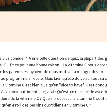
a plus connue ?" À une telle question de quiz, la plupart des 
e "C". Et ce pour une bonne raison ! La vitamine C nous ac
que les parents essayaient de nous motiver à manger des frui
 au programme à l'école. Mais bien qu'elle doive surtout sa c
la vitamine C est bien plus qu'un "nice to have". Il est donc
s à ce micronutriment (sur)vital : Qu'est-ce que l'acide ascor
duire de la vitamine C ? Quels processus la vitamine C souti
: qu'en est-il des besoins quotidiens en vitamine C ?