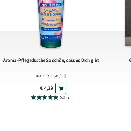
Aroma-Pflegedusche So schön, dass es Dich gibt
200 ml (€ 21,45 / 1 l)
Aktueller Preis
€ 4,29
5.0
(7)