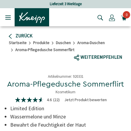
Skip to main content
Skip to footer content
Lieferzeit 3 Werktage
Versandkosten
0
Login
ZURÜCK
Startseite
Produkte
Duschen
Aroma-Duschen
Aroma-Pflegedusche Sommerflirt
WEITEREMPFEHLEN
Artikelnummer:
920331
Aroma-Pflegedusche Sommerflirt
Kosmetikum
3,7 von 5 Sternen
4.6
(22)
Jetzt Produkt bewerten
4.6
von
Limited Edition
5
Sternen,
Wassermelone und Minze
Durchschnittswert
Bewahrt die Feuchtigkeit der Haut
der
Bewertung.