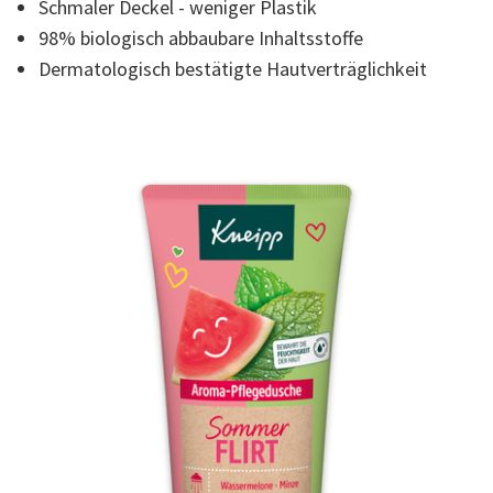
Schmaler Deckel - weniger Plastik
Read
22
98% biologisch abbaubare Inhaltsstoffe
Reviews.
Link
Dermatologisch bestätigte Hautverträglichkeit
auf
derselben
Seite.