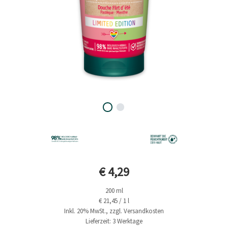
Aktueller Preis
€ 4,29
200 ml
€ 21,45 / 1 l
Inkl. 20% MwSt., zzgl. Versandkosten
Lieferzeit: 3 Werktage