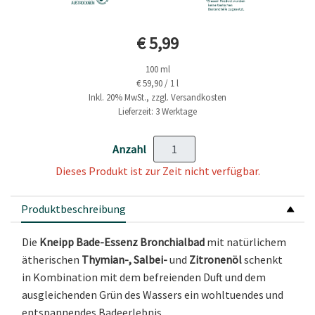
Aktueller Preis
€ 5,99
100 ml
€ 59,90 / 1 l
Inkl. 20% MwSt., zzgl. Versandkosten
Lieferzeit: 3 Werktage
Anzahl
Dieses Produkt ist zur Zeit nicht verfügbar.
Produktbeschreibung
Die
Kneipp Bade-Essenz Bronchialbad
mit natürlichem
ätherischen
Thymian-, Salbei-
und
Zitronenöl
schenkt
in Kombination mit dem befreienden Duft und dem
ausgleichenden Grün des Wassers ein wohltuendes und
entspannendes Badeerlebnis.