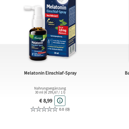
Melatonin Einschlaf-Spray
Ba
Nahrungsergänzung
30 ml (€ 299,67 / 1 l)
Aktueller Preis
€ 8,99
0.0
(0)