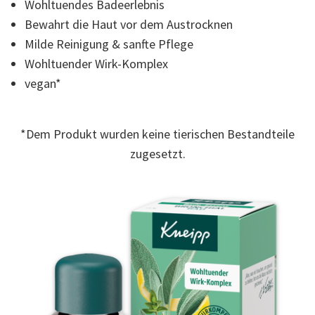
Wohltuendes Badeerlebnis
Read
a
Bewahrt die Haut vor dem Austrocknen
Review.
Link
Milde Reinigung & sanfte Pflege
auf
Wohltuender Wirk-Komplex
derselben
Seite.
vegan*
*Dem Produkt wurden keine tierischen Bestandteile
zugesetzt.