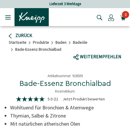
Skip to main content
Skip to footer content
Lieferzeit 3 Werktage
Ver
0
Login
ZURÜCK
Startseite
Produkte
Baden
Badeöle
Bade-Essenz Bronchialbad
WEITEREMPFEHLEN
Artikelnummer:
918509
Bade-Essenz Bronchialbad
Kosmetikum
5 von 5 Sternen
5.0
(1)
Jetzt Produkt bewerten
5.0
von
Wohltuend für Bronchien & Atemwege
5
Sternen,
Thymian, Salbei & Zitrone
Durchschnittswert
Mit natürlichen ätherischen Ölen
der
Bewertung.