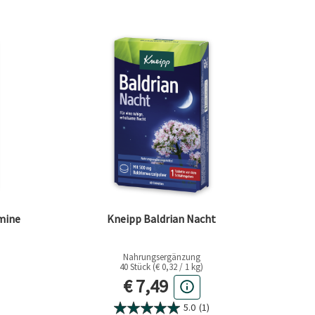
mine
Kneipp Baldrian Nacht
Nahrungsergänzung
40 Stück (€ 0,32 / 1 kg)
eis
Aktueller Preis
€ 7,49
5.0
(1)