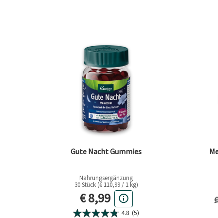
FILTER ENTFERNEN AKTUELL GEFILTERT NACH KATEGORIE: BLEIB I
Gute Nacht Gummies
Me
Nahrungsergänzung
30 Stück (€ 110,99 / 1 kg)
Aktueller Preis
€ 8,99
V
€
4.8
(5)