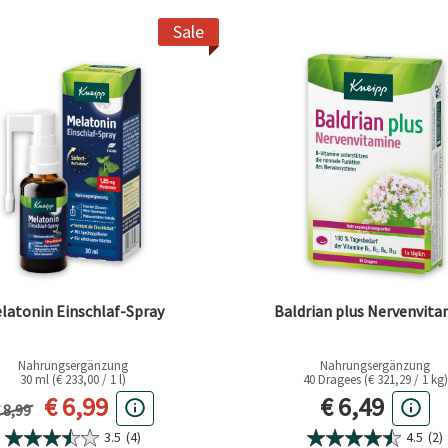
N BALANCE - TAG & NACHT
Sale
latonin Einschlaf-Spray
Baldrian plus Nervenvita
Nahrungsergänzung
Nahrungsergänzung
30 ml (€ 233,00 / 1 l)
40 Dragees (€ 321,29 / 1 kg)
Aktueller Preis
Aktueller Pr
€ 6,99
€ 6,49
orheriger Preis
 8,99
3.5
(4)
4.5
(2)