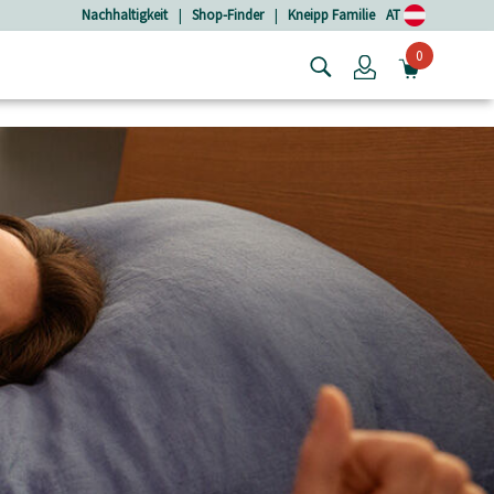
Nachhaltigkeit
|
Shop-Finder
|
Kneipp Familie
AT
0
Login
MINIW