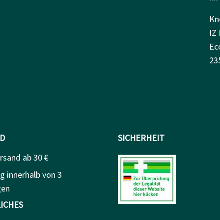
Kn
IZ 
Ec
23
D
SICHERHEIT
rsand ab 30 €
g innerhalb von 3
gen
ICHES