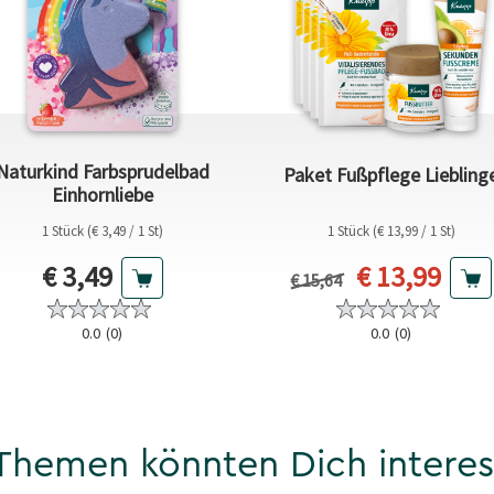
Naturkind Farbsprudelbad
Paket Fußpflege Liebling
Einhornliebe
1 Stück (€ 3,49 / 1 St)
1 Stück (€ 13,99 / 1 St)
Aktueller Preis
Aktueller Pr
€ 3,49
€ 13,99
Vorheriger Preis
€ 15,64
0.0
(0)
0.0
(0)
Themen könnten Dich interes