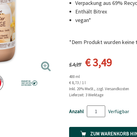
Verpackung aus 69% Recycl
Link
auf
Enthält Bitrex
derselben
Seite.
vegan*
*Dem Produkt wurden keine ti
Vorheriger Preis
Aktueller P
€ 3,49
€ 4,29
400 ml
€ 8,73 / 1 l
Inkl. 20% MwSt., zzgl. Versandkosten
Lieferzeit: 3 Werktage
Anzahl
Verfügbar
ZUM WARENKORB HI