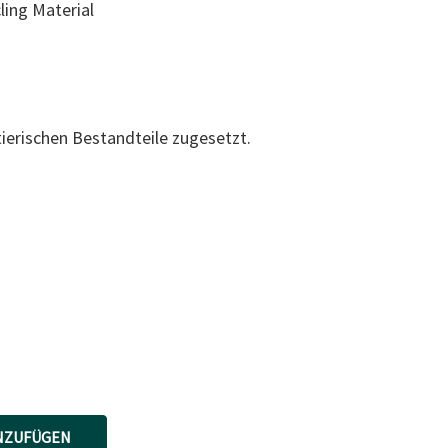
ing Material
erischen Bestandteile zugesetzt.
reis
NZUFÜGEN