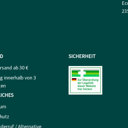
Ec
23
D
SICHERHEIT
rsand ab 30 €
g innerhalb von 3
gen
ICHES
sum
hutz
derruf / Alternative