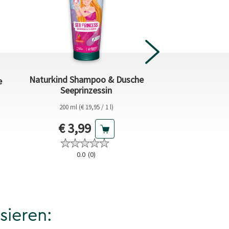
Naturkind Shampoo & Dusche
e
Geschenkset W
Seeprinzessin
200 ml (€ 19,95 / 1 l)
1 St (€ 7,99 
eis
Aktueller Preis
Aktu
€ 3,99
€ 7,
Vorheriger Pre
€ 9,99
0.0
(0)
0.0
(0
sieren: