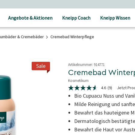
Angebote & Aktionen
Kneipp Coach
Kneipp Wissen
umbäder & Cremebäder
Cremebad Winterpflege
Artikelnummer:
914771
Sale
Cremebad Winter
Kosmetikum
5 von 5 Sternen
4.6
(9)
Jetzt Pro
4.6
von
Bio Cupuacu Nuss und Vanil
5
Milde Reinigung und sanft
Sternen,
Durchschnittswert
Bewahrt das hauteigene M
der
Bewertung.
Dermatologisch bestätigte
Read
9
Bewahrt die Haut vor Aust
Reviews.