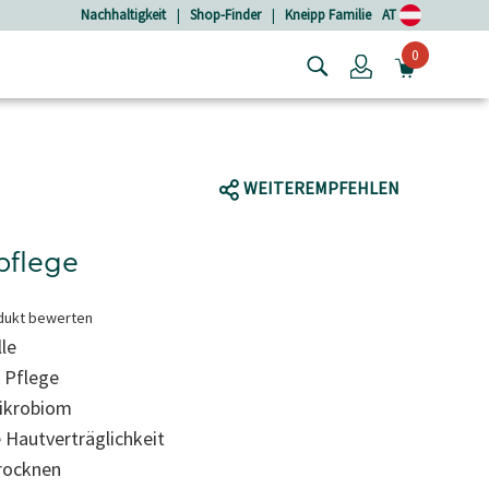
Nachhaltigkeit
|
Shop-Finder
|
Kneipp Familie
AT
0
Login
MINIW
WEITEREMPFEHLEN
pflege
dukt bewerten
le
e Pflege
ikrobiom
 Hautverträglichkeit
rocknen