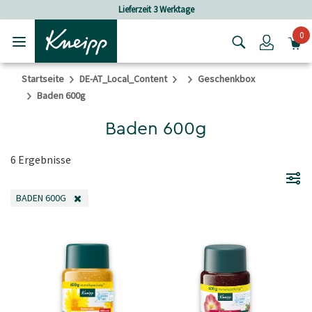
Skip to main content
Skip to footer content
Lieferzeit 3 Werktage
0
Login
Startseite
DE-AT_Local_Content
Geschenkbox
Baden 600g
Baden 600g
6 Ergebnisse
BADEN 600G
FILTER ENTFERNEN AKTUELL GEFILTERT NACH KATEGORIE: BADEN 600G