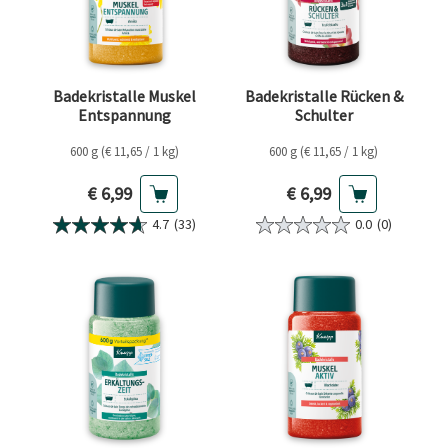
Badekristalle Muskel
Badekristalle Rücken &
Entspannung
Schulter
600 g (€ 11,65 / 1 kg)
600 g (€ 11,65 / 1 kg)
Aktueller Preis
Aktueller Preis
€ 6,99
€ 6,99
4.7
(33)
0.0
(0)