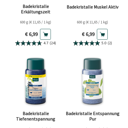
Badekristalle
Badekristalle Muskel Aktiv
Erkältungszeit
600 g (€ 11,65 / 1 kg)
600 g (€ 11,65 / 1 kg)
Aktueller Preis
Aktueller Preis
€ 6,99
€ 6,99
4.7
(24)
5.0
(2)
Badekristalle
Badekristalle Entspannung
Tiefenentspannung
Pur