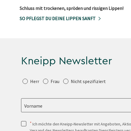
Schluss mit trockenen, spröden und rissigen Lippen!
SO PFLEGST DU DEINE LIPPEN SANFT
Kneipp Newsletter
Anrede
Herr
Frau
Nicht spezifiziert
Vorname
*
Ich möchte den Kneipp-Newsletter mit Angeboten, Akti
Versand des Newsletters beauftragten Dienstleistern ver