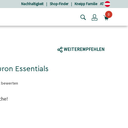
Nachhaltigkeit
|
Shop-Finder
|
Kneipp Familie
AT
0
Login
MINIW
WEITEREMPFEHLEN
ron Essentials
t bewerten
che!