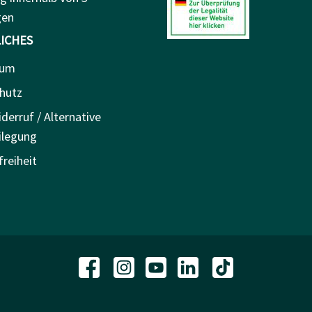
gen
ICHES
sum
hutz
derruf / Alternative
ilegung
freiheit