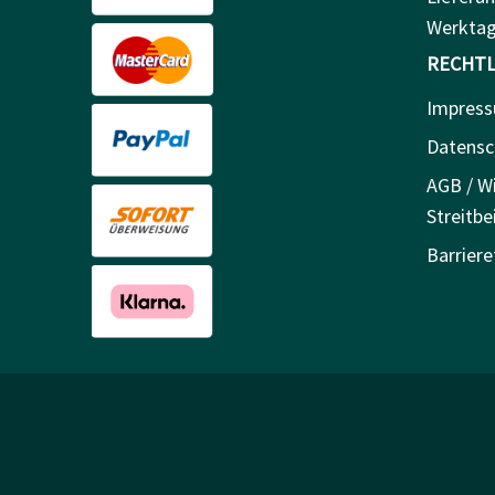
Werkta
RECHTL
Impres
Datensc
AGB / Wi
Streitbe
Barriere