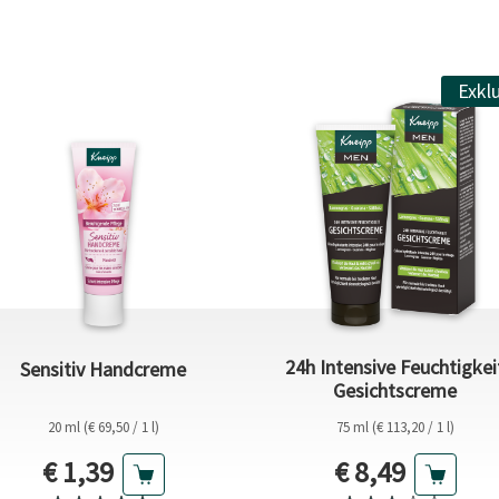
Exklu
24h Intensive Feuchtigkei
Sensitiv Handcreme
Gesichtscreme
20 ml (€ 69,50 / 1 l)
75 ml (€ 113,20 / 1 l)
Aktueller Preis
Aktueller Prei
€ 1,39
€ 8,49