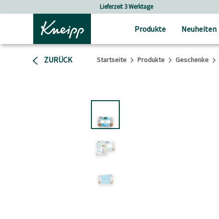
Skip to main content
Skip to footer content
e
Versandkostenfrei ab 30 € Bestellwert
Produkte
Neuheiten
ZURÜCK
Startseite
Produkte
Geschenke