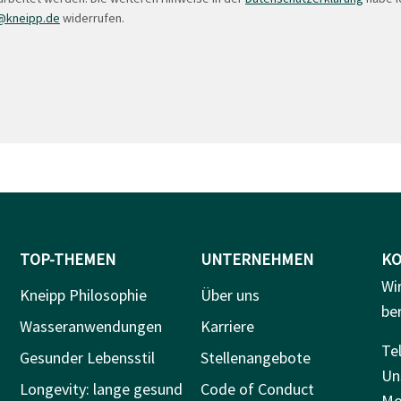
@kneipp.de
widerrufen.
TOP-THEMEN
UNTERNEHMEN
KO
Wi
Kneipp Philosophie
Über uns
be
Wasseranwendungen
Karriere
Tel
Gesunder Lebensstil
Stellenangebote
Un
Longevity: lange gesund
Code of Conduct
Mo.