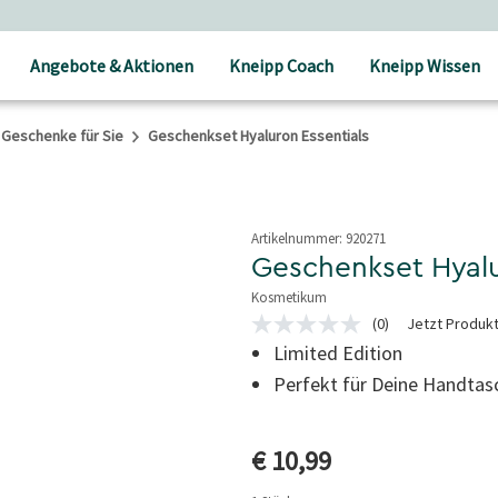
Angebote & Aktionen
Kneipp Coach
Kneipp Wissen
Geschenke für Sie
Geschenkset Hyaluron Essentials
Artikelnummer:
920271
Geschenkset Hyalu
Kosmetikum
4 von 5 Sternen
(0)
Jetzt Produk
Kein
Beurteilungswert
Limited Edition
Link
Perfekt für Deine Handtas
auf
derselben
Seite.
Aktueller Preis
€ 10,99