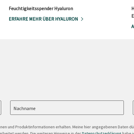
Feuchtigkeitsspender Hyaluron
H
E
ERFAHRE MEHR ÜBER HYALURON
A
Nachname
onen und Produktinformationen erhalten. Meine hier angegebenen Daten d
arbeitet werden. Die weiteren Hinweise in der
Datenschutzerklärung
habe ic