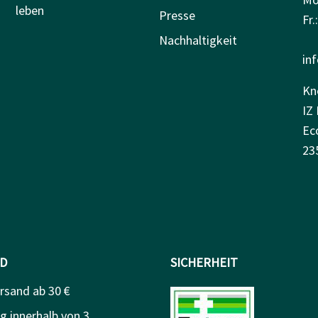
leben
Presse
Fr.
Nachhaltigkeit
in
Kn
IZ 
Ec
23
D
SICHERHEIT
rsand ab 30 €
g innerhalb von 3