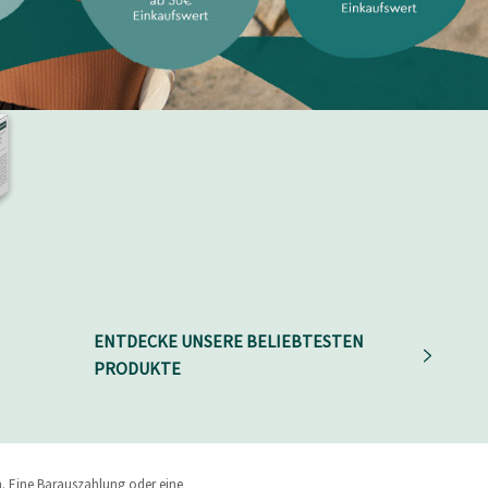
ENTDECKE UNSERE BELIEBTESTEN
is
PRODUKTE
n. Eine Barauszahlung oder eine