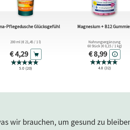
a-Pflegedusche Glücksgefühl
Magnesium + B12 Gummie
200 ml (€ 21,45 / 1 l)
Nahrungsergänzung
60 Stück (€ 0,15 / 1 kg)
Aktueller Preis
Aktueller Pre
€ 4,29
€ 8,99
4.8
(32)
5.0
(20)
was wir brauchen, um gesund zu bleiben