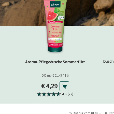
Dusch
Aroma-Pflegedusche Sommerflirt
200 ml (€ 21,45 / 1 l)
Aktueller Preis
€ 4,29
4.6
(22)
*Gültig nur vom 01.08. - 15.08.2