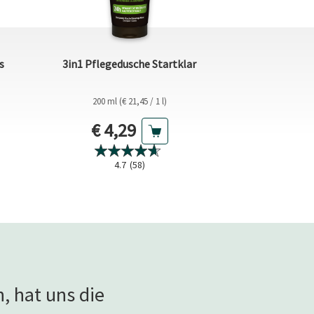
s
3in1 Pflegedusche Startklar
D3 + B
200 ml (€ 21,45 / 1 l)
Nahrung
30 Stück (
Aktueller Preis
is
Aktu
€ 4,29
€ 7,
4
4.7
(58)
, hat uns die