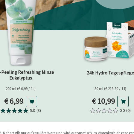
-Peeling Refreshing Minze
24h Hydro Tagespflege
Eukalyptus
200 ml (€ 6,99 / 1 l)
50 ml (€ 219,80 / 1 l)
Aktueller Preis
Aktueller Pre
€ 6,99
€ 10,99
5.0
(3)
0.0
(0)
026. Rabatt gilt nur auf reguläre Ware und wird automatisch im Warenkorb abgezoge