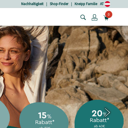
Nachhaltigkeit
|
Shop-Finder
|
Kneipp Familie
AT
0
Login
MINIW