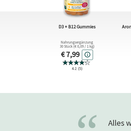
che Startklar
D3 + B12 Gummies
Arom
,45 / 1 l)
Nahrungsergänzung
30 Stück (€ 0,09 / 1 kg)
ler Preis
Aktueller Preis
€ 7,99
4.2
(5)
58)
Alles 