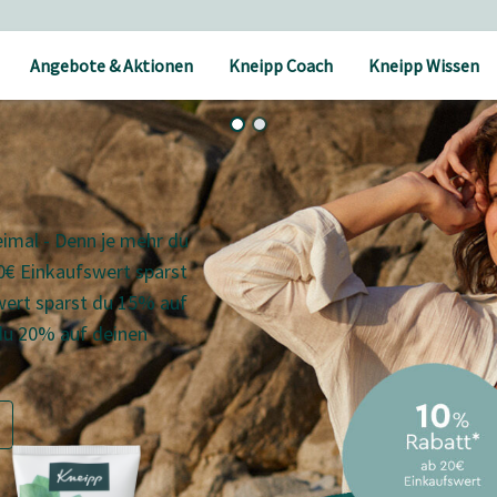
Angebote & Aktionen
Kneipp Coach
Kneipp Wissen
reimal - Denn je mehr du
0€ Einkaufswert sparst
wert sparst du 15% auf
du 20% auf deinen