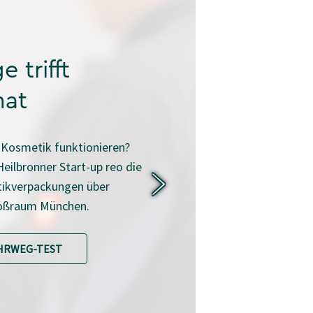
 trifft
mat
Kosmetik funktionieren?
eilbronner Start-up reo die
ikverpackungen über
oßraum München.
EHRWEG-TEST