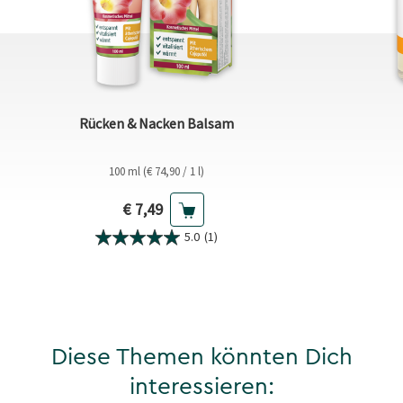
Rücken & Nacken Balsam
100 ml (€ 74,90 / 1 l)
Aktueller Preis
€ 7,49
5.0
(1)
Diese Themen könnten Dich
interessieren: