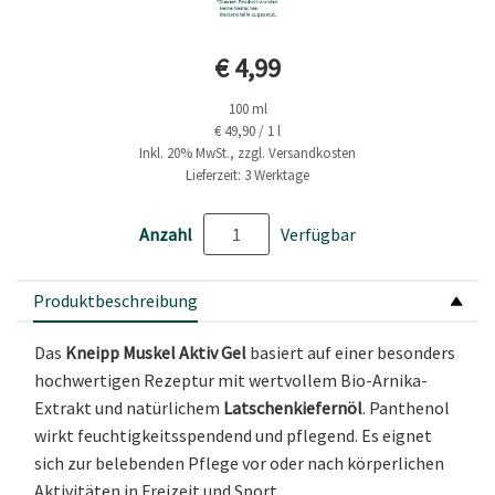
Aktueller Preis
€ 4,99
100 ml
€ 49,90 / 1 l
Inkl. 20% MwSt., zzgl. Versandkosten
Lieferzeit: 3 Werktage
Anzahl
Verfügbar
Produktbeschreibung
Das
Kneipp Muskel Aktiv Gel
basiert auf einer besonders
hochwertigen Rezeptur mit wertvollem Bio-Arnika-
Extrakt und natürlichem
Latschenkiefernöl
. Panthenol
wirkt feuchtigkeitsspendend und pflegend. Es eignet
sich zur belebenden Pflege vor oder nach körperlichen
Aktivitäten in Freizeit und Sport.