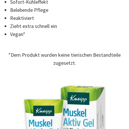
Sofort-Kühleffekt
Read
4
Belebende Pflege
Reviews.
Link
Reaktiviert
auf
Zieht extra schnell ein
derselben
Seite.
Vegan*
*Dem Produkt wurden keine tierischen Bestandteile
zugesetzt.