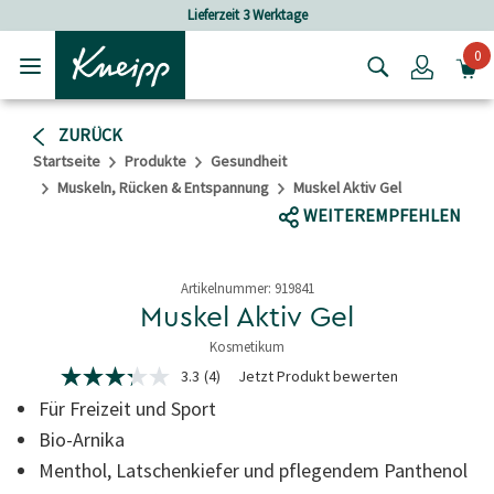
Skip to main content
Skip to footer content
Lieferzeit 3 Werktage
Versandkosten
0
Login
ZURÜCK
Startseite
Produkte
Gesundheit
Muskeln, Rücken & Entspannung
Muskel Aktiv Gel
WEITEREMPFEHLEN
Artikelnummer:
919841
Muskel Aktiv Gel
Kosmetikum
5 von 5 Sternen
3.3
(4)
Jetzt Produkt bewerten
3.3
von
Für Freizeit und Sport
5
Sternen,
Bio-Arnika
Durchschnittswert
Menthol, Latschenkiefer und pflegendem Panthenol
der
Bewertung.