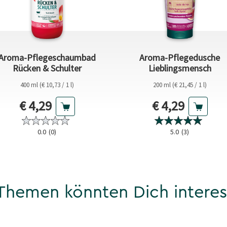
Aroma-Pflegeschaumbad
Aroma-Pflegedusche
Rücken & Schulter
Lieblingsmensch
400 ml (€ 10,73 / 1 l)
200 ml (€ 21,45 / 1 l)
Aktueller Preis
Aktueller Prei
€ 4,29
€ 4,29
0.0
(0)
5.0
(3)
Themen könnten Dich interes