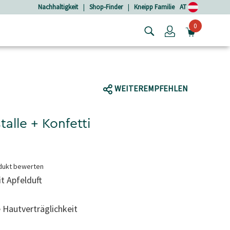
Nachhaltigkeit
|
Shop-Finder
|
Kneipp Familie
AT
0
Login
MINIW
WEITEREMPFEHLEN
talle + Konfetti
dukt bewerten
it Apfelduft
 Hautverträglichkeit