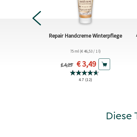
le Erkältungszeit
Repair Handcreme Winterpflege
€ 11,65 / 1 kg)
75 ml (€ 46,53 / 1 l)
ueller Preis
Aktueller Preis
,99
€ 3,49
Vorheriger Preis
€ 4,29
4.7
(24)
4.7
(12)
Diese 