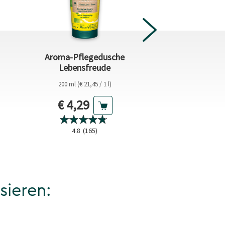
Aroma-Pflegedusche
Paket Dusch T
Lebensfreude
200 ml (€ 21,45 / 1 l)
s
Aktueller Preis
€ 4,29
€ 12,87
0.0
(0
4.8
(165)
sieren: