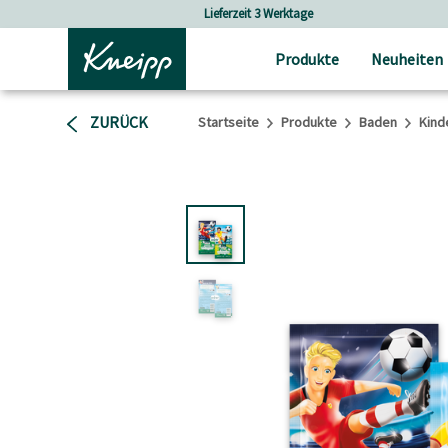
Skip to main content
Skip to footer content
Versandkostenfrei ab 30 € Bestellwert
Produkte
Neuheiten
ZURÜCK
Startseite
Produkte
Baden
Kind