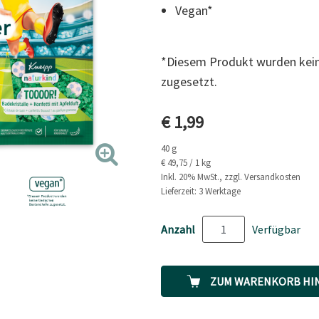
5
Vegan*
Reviews.
Link
auf
derselben
*Diesem Produkt wurden keine
Seite.
zugesetzt.
Aktueller Preis
€ 1,99
40 g
€ 49,75 / 1 kg
Inkl. 20% MwSt., zzgl. Versandkosten
Lieferzeit: 3 Werktage
Anzahl
Verfügbar
ZUM WARENKORB HI