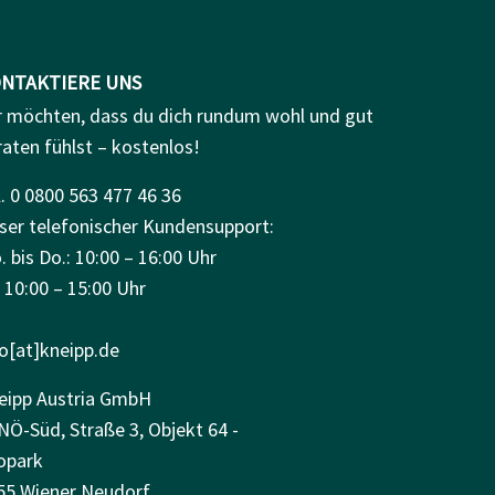
NTAKTIERE UNS
r möchten, dass du dich rundum wohl und gut
raten fühlst – kostenlos!
. 0 0800 563 477 46 36
ser telefonischer Kundensupport:
 bis Do.: 10:00 – 16:00 Uhr
: 10:00 – 15:00 Uhr
fo[at]kneipp.de
eipp Austria GmbH
NÖ-Süd, Straße 3, Objekt 64 -
opark
55 Wiener Neudorf