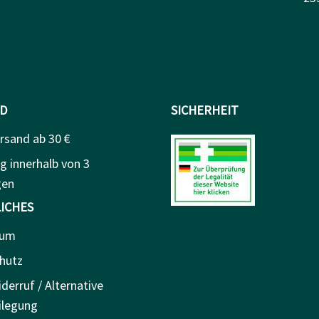
D
SICHERHEIT
rsand ab 30 €
g innerhalb von 3
gen
ICHES
sum
hutz
derruf / Alternative
ilegung