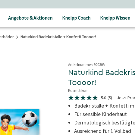
Angebote & Aktionen
Kneipp Coach
Kneipp Wissen
erbäder
Naturkind Badekristalle + Konfetti Toooor!
Artikelnummer:
920305
Naturkind Badekris
Toooor!
Kosmetikum
4,8 von 5 Sternen
5.0
(5)
Jetzt Pro
5.0
von
Badekristalle + Konfetti m
5
Für sensible Kinderhaut
Sternen,
Durchschnittswert
Dermatologisch bestätigte
der
Bewertung.
Ausreichend für 1 Vollbad
Read