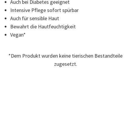
Auch bei Diabetes geeignet
Read
2
Intensive Pflege sofort spürbar
Reviews.
Link
Auch für sensible Haut
auf
Bewahrt die Hautfeuchtigkeit
derselben
Seite.
Vegan*
*Dem Produkt wurden keine tierischen Bestandteile
zugesetzt.