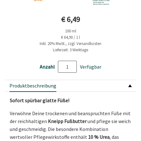
Aktueller Preis
€ 6,49
100 ml
€ 64,90 / 1 l
Inkl. 20% MwSt., zzgl. Versandkosten
Lieferzeit: 3 Werktage
Anzahl
Verfügbar
Produktbeschreibung
Sofort spürbar glatte Füße!
Verwöhne Deine trockenen und beanspruchten Füße mit
der reichhaltigen
Kneipp Fußbutter
und pflege sie weich
und geschmeidig. Die besondere Kombination
wertvoller Pflegewirkstoffe enthält
10 % Urea
, das