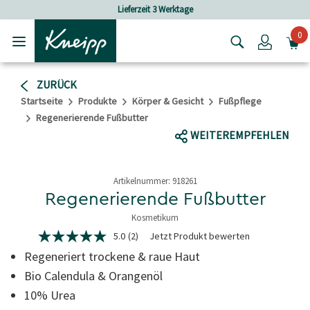
Skip to main content
Skip to footer content
Lieferzeit 3 Werktage
Ver
0
Login
ZURÜCK
Startseite
Produkte
Körper & Gesicht
Fußpflege
Regenerierende Fußbutter
WEITEREMPFEHLEN
Artikelnummer:
918261
Regenerierende Fußbutter
Kosmetikum
3,6 von 5 Sternen
5.0
(2)
Jetzt Produkt bewerten
5.0
von
Regeneriert trockene & raue Haut
5
Sternen,
Bio Calendula & Orangenöl
Durchschnittswert
10% Urea
der
Bewertung.