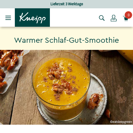
Skip to main content
Skip to footer content
Lieferzeit 3 Werktage
0
Login
Warmer Schlaf-Gut-Smoothie