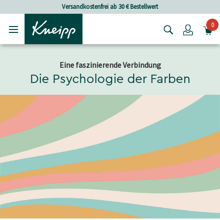
Skip to main content
Skip to footer content
Versandkostenfrei ab 30 € Bestellwert
0
Login
Eine faszinierende Verbindung
Die Psychologie der Farben