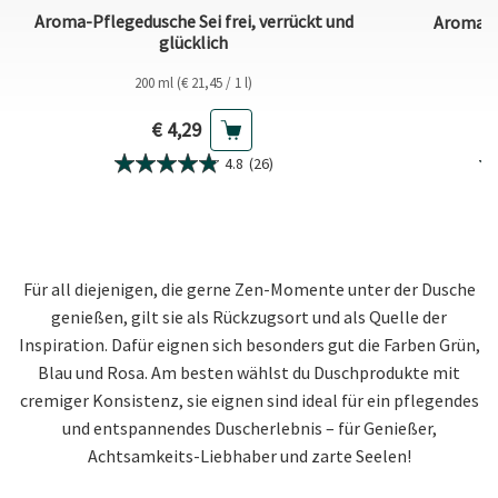
Aroma-Pflegedusche Sei frei, verrückt und
Aroma-P
glücklich
200 ml (€ 21,45 / 1 l)
Aktueller Preis
€ 4,29
4.8
(26)
Für all diejenigen, die gerne Zen-Momente unter der Dusche
genießen, gilt sie als Rückzugsort und als Quelle der
Inspiration. Dafür eignen sich besonders gut die Farben Grün,
Blau und Rosa. Am besten wählst du Duschprodukte mit
cremiger Konsistenz, sie eignen sind ideal für ein pflegendes
und entspannendes Duscherlebnis – für Genießer,
Achtsamkeits-Liebhaber und zarte Seelen!