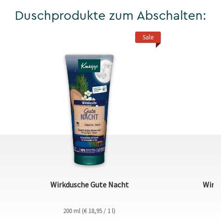
Duschprodukte zum Abschalten:
Sale
Wirkdusche Gute Nacht
Wirk
200 ml (€ 18,95 / 1 l)