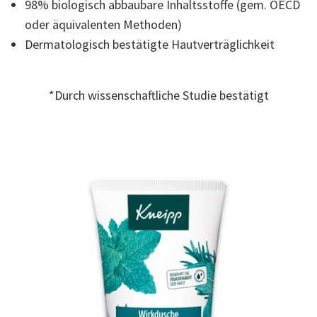
98% biologisch abbaubare Inhaltsstoffe (gem. OECD
Read
7
oder äquivalenten Methoden)
Reviews.
Link
Dermatologisch bestätigte Hautverträglichkeit
auf
derselben
Seite.
*Durch wissenschaftliche Studie bestätigt