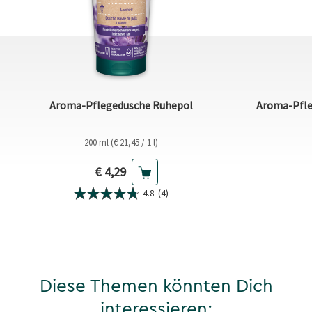
Aroma-Pflegedusche Ruhepol
Aroma-Pfleg
200 ml (€ 21,45 / 1 l)
Aktueller Preis
€ 4,29
4.8
(4)
Diese Themen könnten Dich
interessieren: