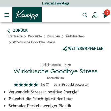
Skip to main content
Skip to footer content
Lieferzeit 3 Werktage
Versandkos
0
Login
ZURÜCK
Startseite
Produkte
Duschen
Wirkduschen
Wirkdusche Goodbye Stress
WEITEREMPFEHLEN
Artikelnummer:
916760
Wirkdusche Goodbye Stress
Kosmetikum
5 von 5 Sternen
5.0
(7)
Jetzt Produkt bewerten
5.0
von
Verwandelt Stress in positive Energie*
5
Sternen,
Bewahrt die Feuchtigkeit der Haut
Durchschnittswert
Schmaler Deckel - weniger Plastik
der
Bewertung.