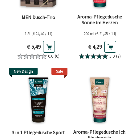
Aroma-Pflegedusche
MEN Dusch-Trio
Sonne im Herzen
1 St (€ 24,40 / 1 l)
200 ml (€ 21,45 / 1 l)
Aktueller Preis
Aktueller Preis
€ 5,49
€ 4,29
0.0
(0)
5.0
(7)
New Design
Sale
Aroma-Pflegedusche Ich.
3 in 1 Pflegedusche Sport
Einzigartig.