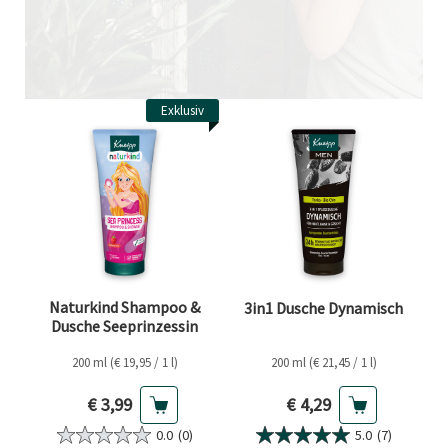
Exklusiv
Naturkind Shampoo &
3in1 Dusche Dynamisch
Dusche Seeprinzessin
200 ml (€ 19,95 / 1 l)
200 ml (€ 21,45 / 1 l)
Aktueller Preis
Aktueller Preis
€ 3,99
€ 4,29
0.0
(0)
5.0
(7)