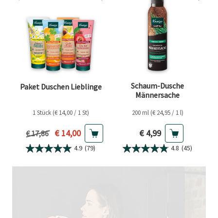
Schaum-Dusche
Paket Duschen Lieblinge
Männersache
1 Stück (€ 14,00 / 1 St)
200 ml (€ 24,95 / 1 l)
Aktueller Preis
Aktueller Preis
€ 14,00
€ 4,99
Vorheriger Preis
€ 17,86
4.9
(79)
4.8
(45)