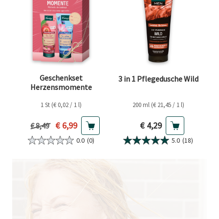
Geschenkset
3 in 1 Pflegedusche Wild
Herzensmomente
1 St (€ 0,02 / 1 l)
200 ml (€ 21,45 / 1 l)
Aktueller Preis
Aktueller Preis
€ 6,99
€ 4,29
Vorheriger Preis
€ 8,49
0.0
(0)
5.0
(18)