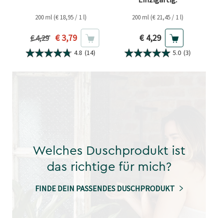
200 ml (€ 18,95 / 1 l)
200 ml (€ 21,45 / 1 l)
Aktueller Preis
Aktueller Preis
€ 3,79
€ 4,29
Vorheriger Preis
€ 4,29
4.8
(14)
5.0
(3)
Welches Duschprodukt ist
das richtige für mich?
FINDE DEIN PASSENDES DUSCHPRODUKT