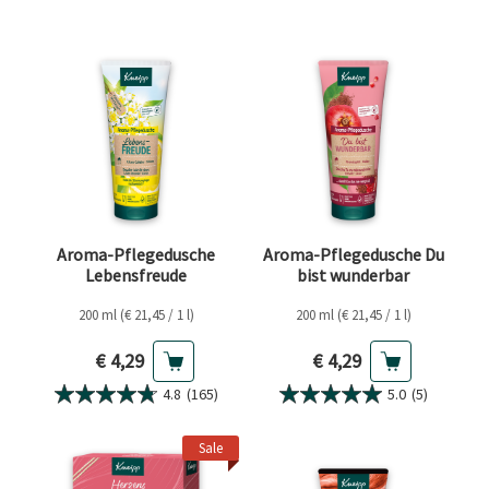
Aroma-Pflegedusche
Aroma-Pflegedusche Du
Lebensfreude
bist wunderbar
200 ml (€ 21,45 / 1 l)
200 ml (€ 21,45 / 1 l)
Aktueller Preis
Aktueller Preis
€ 4,29
€ 4,29
4.8
(165)
5.0
(5)
Sale