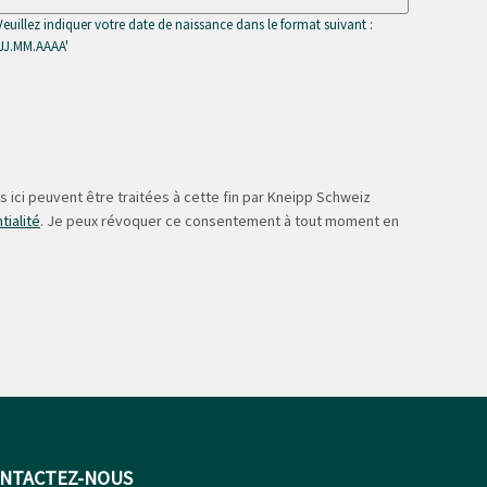
Veuillez indiquer votre date de naissance dans le format suivant :
'JJ.MM.AAAA'
 ici peuvent être traitées à cette fin par Kneipp Schweiz
tialité
. Je peux révoquer ce consentement à tout moment en
NTACTEZ-NOUS