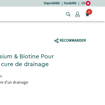
Disponibilité
|
Durabilité
|
CH
0
Login
OUVRIR
RECOMMANDER
sium & Biotine Pour
cure de drainage
is
dre d'un drainage
el