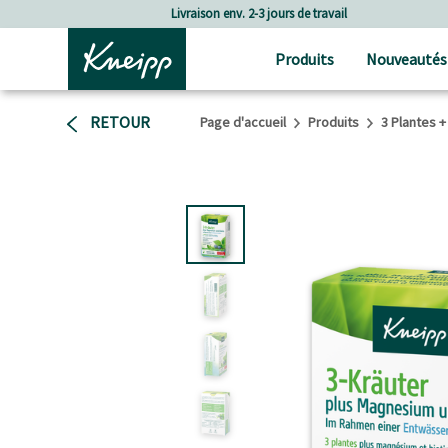
Passer au contenu principal
Passer au contenu du pied de page
Livraison env. 2-3 jours de travail
Produits
Nouveautés
RETOUR
Page d'accueil
Produits
3 Plantes 