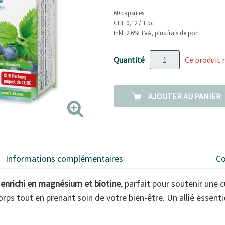
page.
60 capsules
CHF 0,12 / 1 pc
Inkl. 2.6% TVA, plus frais de port
Quantité
Ce produit 
AJOUTER AU PANIER
Informations complémentaires
Co
 enrichi en magnésium et biotine
, parfait pour soutenir une 
e corps tout en prenant soin de votre bien-être. Un allié essent