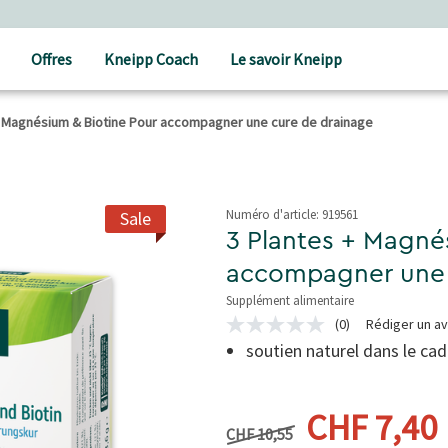
Frais de port à partir de CHF 80.‒
Offres
Kneipp Coach
Le savoir Kneipp
+ Magnésium & Biotine Pour accompagner une cure de drainage
Numéro d'article:
919561
Sale
3 Plantes + Magné
accompagner une 
Supplément alimentaire
5 de 5 étoiles
(0)
Rédiger un av
Aucune
valeur
soutien naturel dans le ca
de
notation
Lien
Prix précédent
sur
Prix actu
CHF 7,40
la
CHF 10,55
même