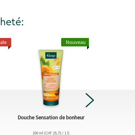
heté:
ale
Nouveau
Douche Sensation de bonheur
Magnésium
200 ml (CHF 29,75 / 1 l)
Supplément al