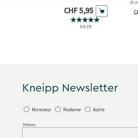
20 c
rix actuel
Prix actuel
HF 9,55
CHF 5,95
t
Pr
C
0.0
(0)
5.0
(7)
Kneipp Newsletter
Salutation
Monsieur
Madame
Autre
Prénom