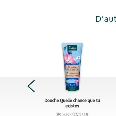
D'aut
Sale
Douche Quelle chance que tu
ret homme
existes
HF 9,55 / 1 pc)
200 ml (CHF 29,75 / 1 l)