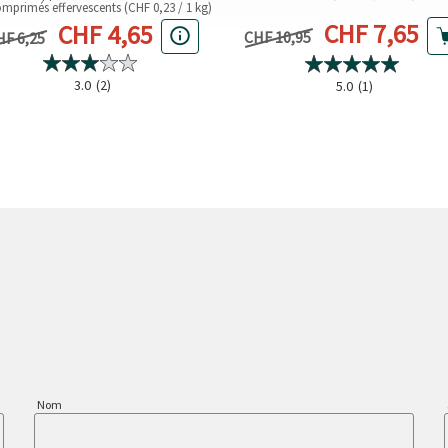
omprimés effervescents (CHF 0,23 / 1 kg)
Prix actuel
Prix actuel
CHF 7,65
CHF 4,65
Prix précédent
ix précédent
CHF 10,95
HF 6,25
3.0
(2)
5.0
(1)
Nom