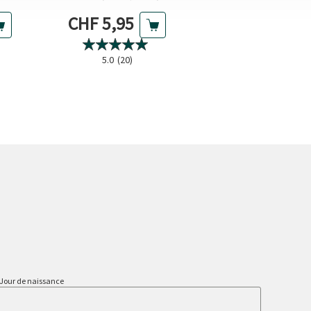
30 capsules (CHF 
Prix actuel
Prix act
CHF 5,95
CHF 8,9
0.0
(0
5.0
(20)
Jour de naissance