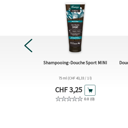
 Énergisante et
Shampooing-Douche Sport MINI
Douc
ante
9,75 / 1 l)
75 ml (CHF 43,33 / 1 l)
tuel
Prix actuel
95
CHF 3,25
0.0
(0)
12)