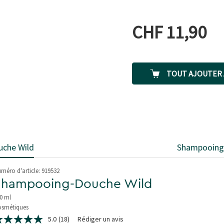
CHF 11,90
TOUT AJOUTER 
che Wild
Shampooing
méro d'article:
919532
Shampooing-Douche Wild
0 ml
smétiques
de 5 étoiles
5.0
(18)
Rédiger un avis
0