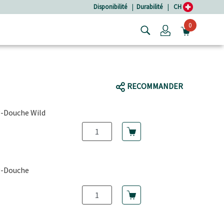
Disponibilité
|
Durabilité
|
CH
0
Login
OUVRIR
RECOMMANDER
-Douche Wild
el
-Douche
el