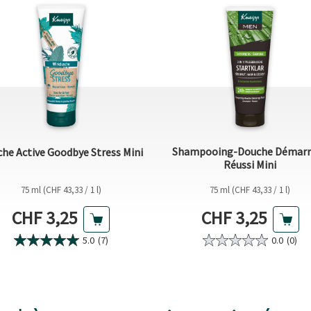
Shampooing-Douche Démarr
he Active Goodbye Stress Mini
Réussi Mini
75 ml (CHF 43,33 / 1 l)
75 ml (CHF 43,33 / 1 l)
Prix actuel
Prix actuel
CHF 3,25
CHF 3,25
5.0
(7)
0.0
(0)