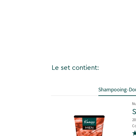
Le set contient:
Shampooing-Dou
Nu
20
Co
5 
5.