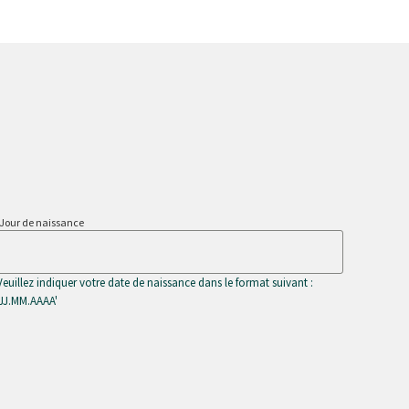
Jour de naissance
Veuillez indiquer votre date de naissance dans le format suivant :
'JJ.MM.AAAA'