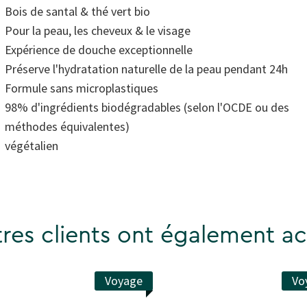
toiles
Bois de santal & thé vert bio
ur
Pour la peau, les cheveux & le visage
aleur
Expérience de douche exceptionnelle
e
Préserve l'hydratation naturelle de la peau pendant 24h
ote
oyenne.
Formule sans microplastiques
ead
98% d'ingrédients biodégradables (selon l'OCDE ou des
8
eviews.
méthodes équivalentes)
ien
ur
végétalien
ême
age.
res clients ont également ac
Voyage
Vo