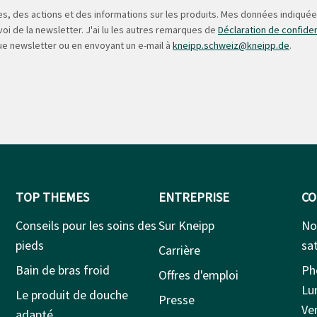
s, des actions et des informations sur les produits. Mes données indiquées
oi de la newsletter. J'ai lu les autres remarques de
Déclaration de confiden
ue newsletter ou en envoyant un e-mail à
kneipp.schweiz@kneipp.de
.
TOP THEMES
ENTREPRISE
CO
Conseils pour les soins des
Sur Kneipp
No
pieds
sat
Carrière
Bain de bras froid
Ph
Offres d'emploi
Lu
Le produit de douche
Presse
Ven
adapté