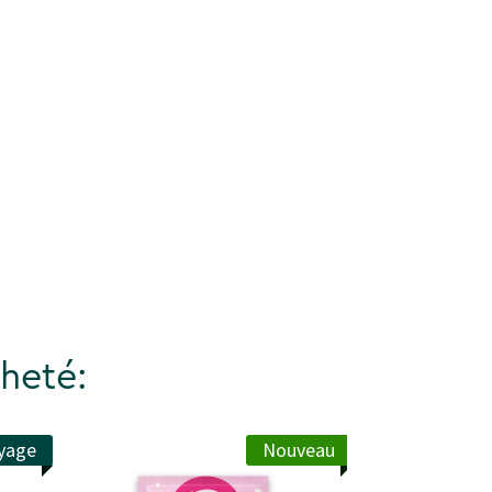
heté:
yage
Nouveau