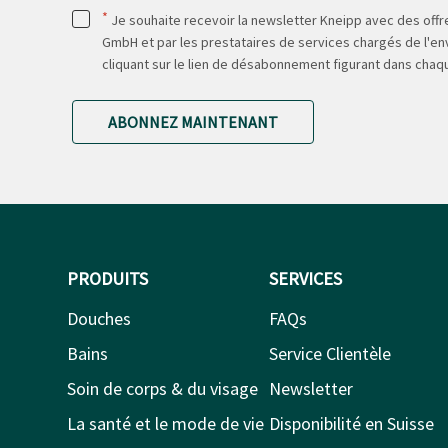
*
Je souhaite recevoir la newsletter Kneipp avec des offre
GmbH et par les prestataires de services chargés de l'env
cliquant sur le lien de désabonnement figurant dans chaq
ABONNEZ MAINTENANT
PRODUITS
SERVICES
Douches
FAQs
Bains
Service Clientèle
Soin de corps & du visage
Newsletter
La santé et le mode de vie
Disponibilité en Suisse