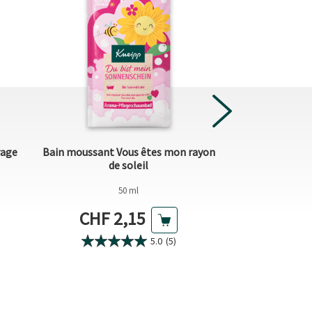
age
Bain moussant Vous êtes mon rayon
Shampooin
de soleil
50 ml
200 ml (CH
Prix actuel
Prix 
CHF 2,15
CHF 5
5.0
(5)
5.