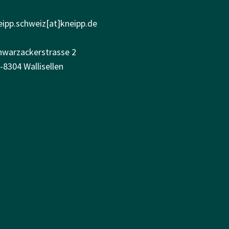
eipp.schweiz[at]kneipp.de
hwarzackerstrasse 2
-8304 Wallisellen